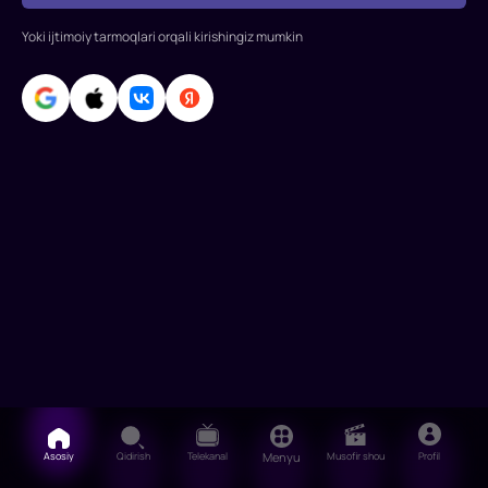
Orlando
Yoki ijtimoiy tarmoqlari orqali kirishingiz mumkin
Bloom,
Toni
Kollette
Asosiy
Qidirish
Telekanal
Menyu
Musofir shou
Profil