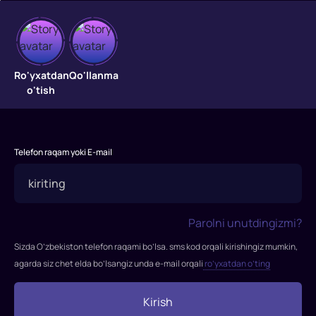
Maxfiy
josus
Ro'yxatdan
Qo'llanma
o'tish
"Maxfiy
josus"
filmi
Telefon raqam yoki E-mail
2016-
yilda
tasvirga
olingan.
Parolni unutdingizmi?
Rejissor:
Maykl
Sizda O’zbekiston telefon raqami bo’lsa. sms kod orqali kirishingiz mumkin,
Apted
agarda siz chet elda bo’lsangiz unda e-mail orqali
ro’yxatdan o’ting
Rollarda:
Noomi
Kirish
Rapas,