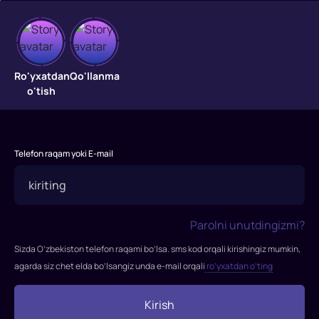
Maxfiy
Ro'yxatdan
Qo'llanma
Hamkorlik
o'tish
2
Shtatlardan
ekstraditsiya
Telefon raqam yoki E-mail
qilish
jarayonida
shimoliy
koreyalik
Parolni unutdingizmi?
narkotik
Sizda O’zbekiston telefon raqami bo’lsa. sms kod orqali kirishingiz mumkin,
savdochisi
agarda siz chet elda bo’lsangiz unda e-mail orqali
ro’yxatdan o’ting
Chan
FQB
Kirish
va