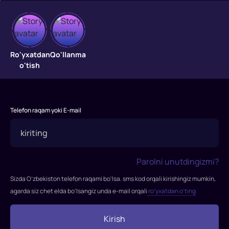
Manako
malikasi
Ro'yxatdan
Qo'llanma
o'tish
"Manako
malikasi"
filmi
Telefon raqam yoki E-mail
2014-
yilda
tasvirga
olingan.
Parolni unutdingizmi?
Rejissor:
Olivye
Sizda O’zbekiston telefon raqami bo’lsa. sms kod orqali kirishingiz mumkin,
Dahan
agarda siz chet elda bo’lsangiz unda e-mail orqali
ro’yxatdan o’ting
Rollarda:
Nikol
Kirish
Kidman,