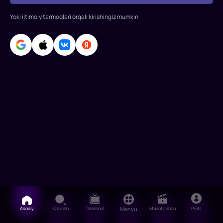
Tim
Yoki ijtimoiy tarmoqlari orqali kirishingiz mumkin
Rot,
Frank
Langella,
Paz
Vega,
Parker
Pozi
Asosiy
Qidirish
Telekanal
Menyu
Musofir shou
Profil