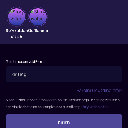
Madagaskar
"Madagaskar"
Ro'yxatdan
Qo'llanma
DreamWorks
o'tish
Animation
tomonidan
ishlab
chiqarilgan
Telefon raqam yoki E-mail
2005-
yilgi
Amerika
to'liq
Parolni unutdingizmi?
metrajli
Sizda O’zbekiston telefon raqami bo’lsa. sms kod orqali kirishingiz mumkin,
animatsion
agarda siz chet elda bo’lsangiz unda e-mail orqali
ro’yxatdan o’ting
filmi,
rejissyor
Kirish
Erik