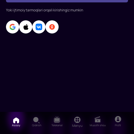
Darnell
va
Yoki ijtimoiy tarmoqlari orqali kirishingiz mumkin
Tom
Makg
Asosiy
Qidirish
Telekanal
Menyu
Musofir shou
Profil