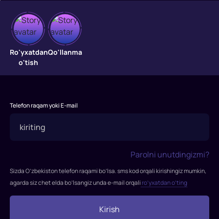
Madagaskar
3
Ro'yxatdan
Qo'llanma
o'tish
"Madagaskar
3"
2012-
Telefon raqam yoki E-mail
yil
7-
iyunda
MDHda
Parolni unutdingizmi?
namoyish
etilgan
Sizda O’zbekiston telefon raqami bo’lsa. sms kod orqali kirishingiz mumkin,
Amerika
agarda siz chet elda bo’lsangiz unda e-mail orqali
ro’yxatdan o’ting
DreamWorks
Animation
Kirish
kinostudiyasi