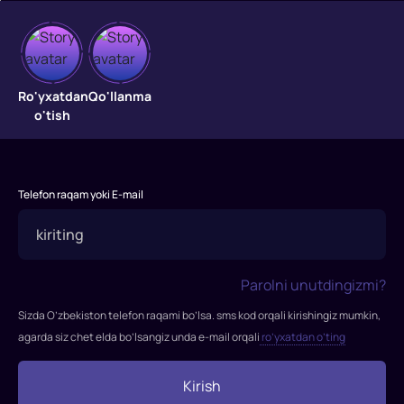
Madagaskar
2
Ro'yxatdan
Qo'llanma
o'tish
"Madagaskar
2"
2008-
Telefon raqam yoki E-mail
yil
AQShda
ishlab
chiqarilgan.
Parolni unutdingizmi?
Bu
"Madagaskar
Sizda O’zbekiston telefon raqami bo’lsa. sms kod orqali kirishingiz mumkin,
1"
agarda siz chet elda bo’lsangiz unda e-mail orqali
ro’yxatdan o’ting
animatsion
filmining
Kirish
davomi.