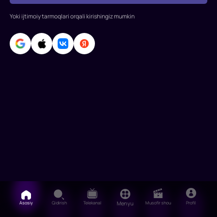
Yoki ijtimoiy tarmoqlari orqali kirishingiz mumkin
Asosiy
Qidirish
Telekanal
Menyu
Musofir shou
Profil