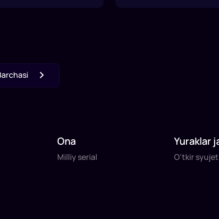
Barchasi
Ona
Yuraklar j
Milliy serial
O'tkir syuje
Milliy serial
O'tkir syuje
daq
daq