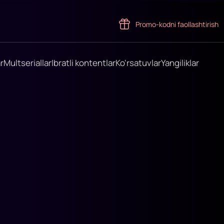
Promo-kodni faollashtirish
r
Multseriallar
Ibratli kontentlar
Ko'rsatuvlar
Yangiliklar