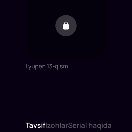
Lyupen 13-qism
Tavsif
Izohlar
Serial haqida