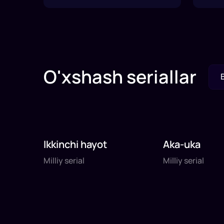
O'xshash seriallar
Ikkinchi hayot
Aka-uka
Milliy serial
Milliy serial
Milliy serial
Milliy serial
daq
daq