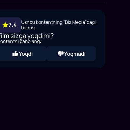
Ushbu kontentning "Biz Media"dagi
7.4
bahosi
Film sizga yoqdimi?
ontentni baholang:
Yoqdi
Yoqmadi