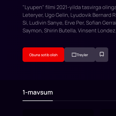
"Lyupen" filmi 2021-yilda tasvirga olinga
Leteryer, Ugo Gelin, Lyudovik Bernard 
Si, Ludivin Sanye, Erve Per, Sofian Gerra
Saymon, Shirin Butella, Vinsent Londez
Obuna sotib olish
Treyler
1-mavsum