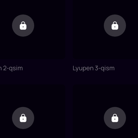
n 2-qsim
Lyupen 3-qism