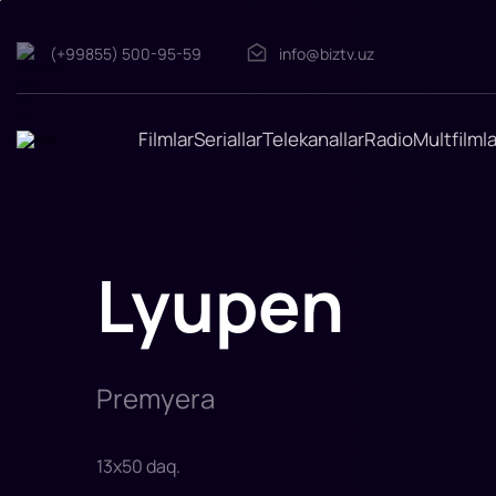
Lyupen
(+99855) 500-95-59
info@biztv.uz
"Lyupen"
filmi
2021-
yilda
tasvirga
Filmlar
Seriallar
Telekanallar
Radio
Multfilmla
olingan.
Rejissor:
Lui
Leteryer,
Ugo
Gelin,
Lyudovik
Bernard
Lyupen
Rollarda:
Omar
Si,
Ludivin
Sanye,
Erve
Per,
Sofian
Premyera
Ger
13
x
50
daq
.