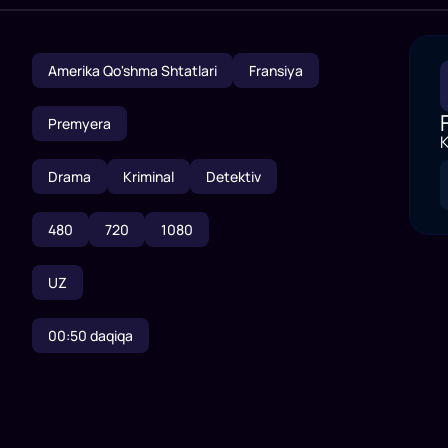
Amerika Qo'shma Shtatlari
Fransiya
Premyera
K
Drama
Kriminal
Detektiv
480
720
1080
UZ
00:50
daqiqa