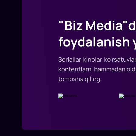
"Biz Media"d
foydalanish 
Seriallar, kinolar, ko'rsatuv
kontentlarni hammadan oldi
tomosha qiling.