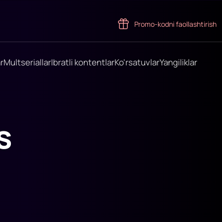
Promo-kodni faollashtirish
r
Multseriallar
Ibratli kontentlar
Ko'rsatuvlar
Yangiliklar
s