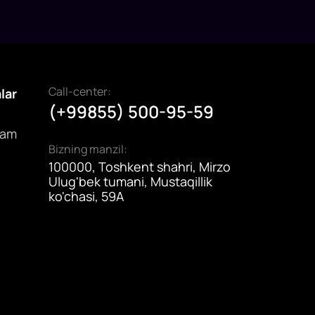
Call-center:
alar
(+99855) 500-95-59
dam
Bizning manzil:
100000, Toshkent shahri, Mirzo
Ulug'bek tumani, Mustaqillik
ko'chasi, 59A