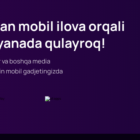
an mobil ilova orqali
yanada qulayroq!
lar va boshqa media
n mobil gadjetingizda