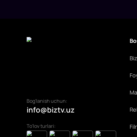
Bo
Bi
Fo
Max
Bog'lanish uchun:
info@biztv.uz
Rek
To'lov turlari:
Fil