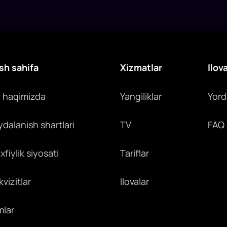
sh sahifa
Xizmatlar
Ilov
z haqimizda
Yangiliklar
Yor
ydalanish shartlari
TV
FAQ
fiylik siyosati
Tariflar
vizitlar
Ilovalar
mlar