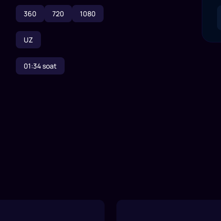
360
720
1080
UZ
01:34
soat