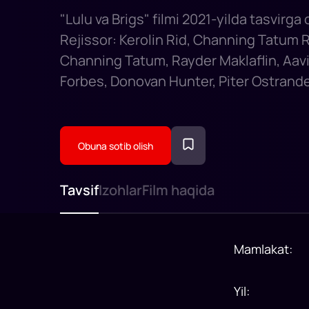
"Lulu va Brigs" filmi 2021-yilda tasvirga 
Rejissor: Kerolin Rid, Channing Tatum R
Channing Tatum, Rayder Maklaflin, Aavi
Forbes, Donovan Hunter, Piter Ostrande
Obuna sotib olish
Tavsif
Izohlar
Film haqida
Mamlakat
:
Yil
: