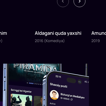
nim
Aldagani quda yaxshi
Amund
2016
2019
sayyoh
y)
2016
(Komediya)
2019
1
x
82
daq
.
1
x
120