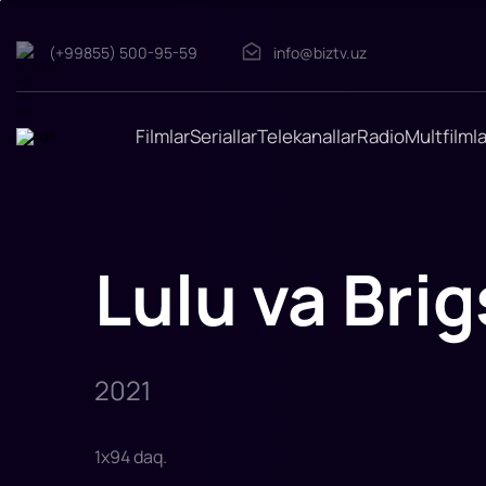
(+99855) 500-95-59
info@biztv.uz
Lulu
va
Brigs
Filmlar
Seriallar
Telekanallar
Radio
Multfilmla
"Lulu
va
Brigs"
filmi
2021-
yilda
tasvirga
olingan.
Lulu va Brig
Rejissor:
Kerolin
Rid,
Channing
Tatum
Rollarda:
Channing
Tatum,
2021
Rayder
Maklaflin,
Aavi
Xaas,
Lyuk
1
x
94
daq
.
F