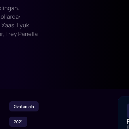
olingan.
ollarda:
 Xaas, Lyuk
r, Trey Panella
Gvatemala
2021
K