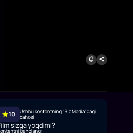
Ushbu kontentning "Biz Media"dagi
10
bahosi
Film sizga yoqdimi?
ontentni baholang: