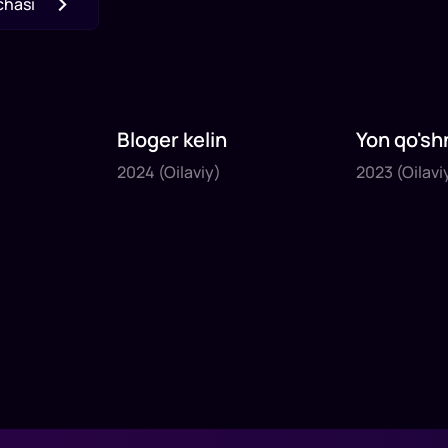
chasi
Bloger kelin
Yon qo'sh
2024
2023
2024
(Oilaviy)
2023
(Oilavi
1
x
35
daq
.
1
x
40
daq
.