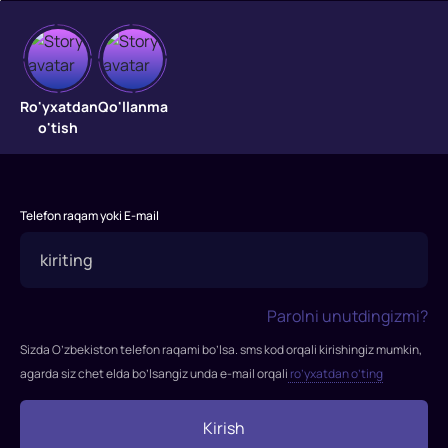
Londonning
qulashi
Ro'yxatdan
Qo'llanma
o'tish
"Londonning
qulashi"
filmi
Telefon raqam yoki E-mail
2015-
yilda
tasvirga
olingan.
Parolni unutdingizmi?
Rejissor:
Bobak
Sizda O’zbekiston telefon raqami bo’lsa. sms kod orqali kirishingiz mumkin,
Najafi
agarda siz chet elda bo’lsangiz unda e-mail orqali
ro’yxatdan o’ting
Rollarda:
Jerar
Kirish
Batler,