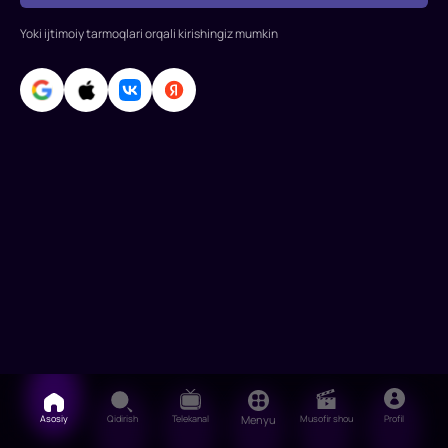
Aaron
Yoki ijtimoiy tarmoqlari orqali kirishingiz mumkin
Ekxart,
Morgan
Friman,
Anjela
Bassett,
Je
Asosiy
Qidirish
Telekanal
Menyu
Musofir shou
Profil