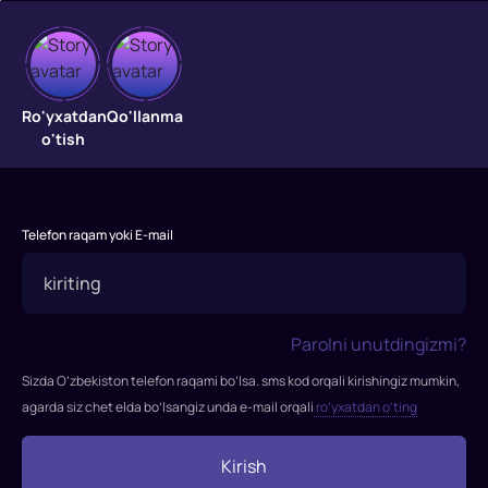
Ro'yxatdan
Qo'llanma
Lochin
o'tish
va
qishki
Telefon raqam yoki E-mail
askar
Sem
Uilson
yangi
Parolni unutdingizmi?
Kapitan
Sizda O’zbekiston telefon raqami bo’lsa. sms kod orqali kirishingiz mumkin,
Amerikaning
agarda siz chet elda bo’lsangiz unda e-mail orqali
ro’yxatdan o’ting
kostyumini
kiyib
Kirish
ko'radi