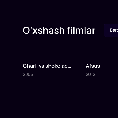
O'xshash filmlar
Bar
Charli va shokolad
Afsus
2005
2012
fabrikasi
2005
2012
1
x
75
daq
.
1
x
80
daq
.