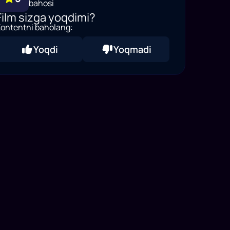
bahosi
Film sizga yoqdimi?
ontentni baholang:
Yoqdi
Yoqmadi