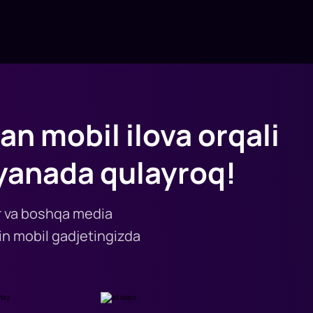
an mobil ilova orqali
yanada qulayroq!
lar va boshqa media
n mobil gadjetingizda