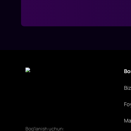
Bo
Bi
Fo
Max
Bog'lanish uchun: