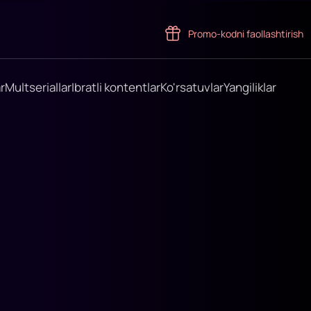
Promo-kodni faollashtirish
r
Multseriallar
Ibratli kontentlar
Ko'rsatuvlar
Yangiliklar