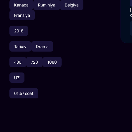
Kanada
Ruminiya
Belgiya
Fransiya
K
2018
Tarixiy
Drama
480
720
1080
UZ
01:57
soat