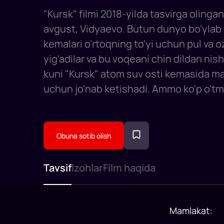
"Kursk" filmi 2018-yilda tasvirga olingan
avgust, Vidyaevo. Butun dunyo bo'ylab 
kemalari o'rtoqning to'yi uchun pul va 
yig'adilar va bu voqeani chin dildan nis
kuni "Kursk" atom suv osti kemasida ma
uchun jo'nab ketishadi. Ammo ko'p o'tm
kemasida ikkita portlash sodir bo'ladi 
bir necha ekipaj a'zolari qutqaruvni ku
qismda qulflanadi.
Obuna sotib olish
Tavsif
Izohlar
Film haqida
Mamlakat
: