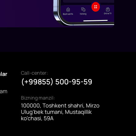
Call-center:
alar
(+99855) 500-95-59
dam
Bizning manzil:
100000, Toshkent shahri, Mirzo
Ulug'bek tumani, Mustaqillik
ko'chasi, 59A