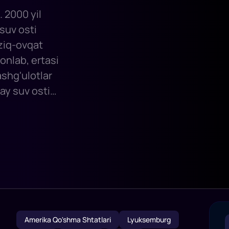
. 2000 yil
suv osti
oziq-ovqat
honlab, ertasi
shg'ulotlar
ay suv osti
va omon qolgan
tayotgan orqa
Amerika Qo'shma Shtatlari
Lyuksemburg