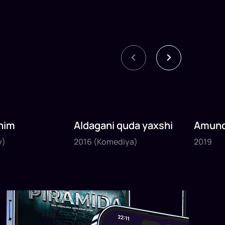
nim
Aldagani quda yaxshi
Amund
2016
2019
sayyoh
y)
2016
(Komediya)
2019
1
x
82
daq
.
1
x
120