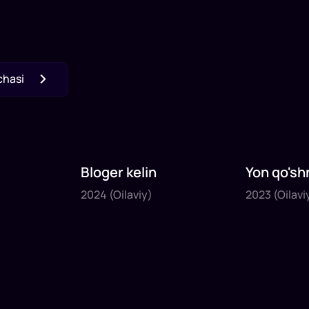
chasi
Bloger kelin
Yon qo'sh
2024
2023
2024
(Oilaviy)
2023
(Oilavi
1
x
35
daq
.
1
x
40
daq
.