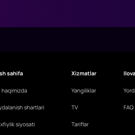
sh sahifa
Xizmatlar
Ilov
z haqimizda
Yangiliklar
Yor
ydalanish shartlari
TV
FAQ
fiylik siyosati
Tariflar