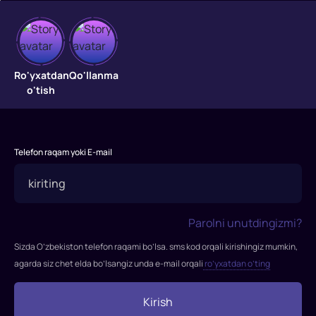
Kung-
Ro'yxatdan
Qo'llanma
o'tish
fu
quyon:
olov
Telefon raqam yoki E-mail
hukumdori
"Kung-
fu
Parolni unutdingizmi?
quyon:
Sizda O’zbekiston telefon raqami bo’lsa. sms kod orqali kirishingiz mumkin,
olov
agarda siz chet elda bo’lsangiz unda e-mail orqali
ro’yxatdan o’ting
hukumdori"
filmi
Kirish
2011-