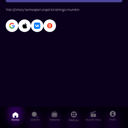
Chou
Rollarda:
Yoki ijtimoiy tarmoqlari orqali kirishingiz mumkin
Stiven
Chou,
Ng
Man-
Tat,
Vikki
Chjao,
Patrik
Tse,
Li
Xui,
Sesiliya
Asosiy
Qidirish
Telekanal
Menyu
Musofir shou
Profil