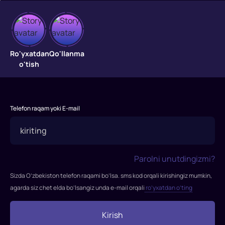
Kung-
Ro'yxatdan
Qo'llanma
o'tish
fu
futbol
"Kung-
Telefon raqam yoki E-mail
fu
futbol"
filmi
2001-
Parolni unutdingizmi?
yilda
Sizda O’zbekiston telefon raqami bo’lsa. sms kod orqali kirishingiz mumkin,
tasvirga
agarda siz chet elda bo’lsangiz unda e-mail orqali
ro’yxatdan o’ting
olingan.
Rejissor:
Stiven
Kirish