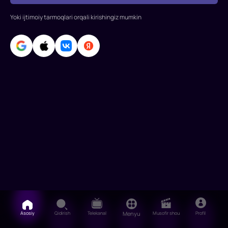
Ilya
Yoki ijtimoiy tarmoqlari orqali kirishingiz mumkin
Malakov,
Aleksandr
Tsoy,
kichik
Alek
Asosiy
Qidirish
Telekanal
Menyu
Musofir shou
Profil