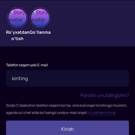
Kolovrat
afsonasi
Ro'yxatdan
Qo'llanma
o'tish
"Kolovrat
afsonasi"
filmi
Telefon raqam yoki E-mail
2017-
yilda
tasvirga
olingan
Parolni unutdingizmi?
Rejissor:
Janik
Sizda O’zbekiston telefon raqami bo’lsa. sms kod orqali kirishingiz mumkin,
Fayziev,
agarda siz chet elda bo’lsangiz unda e-mail orqali
ro’yxatdan o’ting
Ivan
Shurxovetskiy
Kirish
Rollarda: