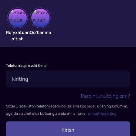
Kirakash
Kirakash
Ro'yxatdan
Qo'llanma
o'tish
Telefon raqam yoki E-mail
Parolni unutdingizmi?
Sizda O’zbekiston telefon raqami bo’lsa. sms kod orqali kirishingiz mumkin,
agarda siz chet elda bo’lsangiz unda e-mail orqali
ro’yxatdan o’ting
Kirish