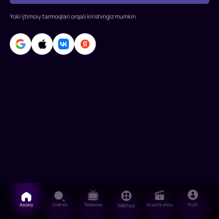
Yoki ijtimoiy tarmoqlari orqali kirishingiz mumkin
Asosiy
Qidirish
Telekanal
Menyu
Musofir shou
Profil