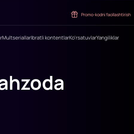
Promo-kodni faollashtirish
r
Multseriallar
Ibratli kontentlar
Ko'rsatuvlar
Yangiliklar
hahzoda