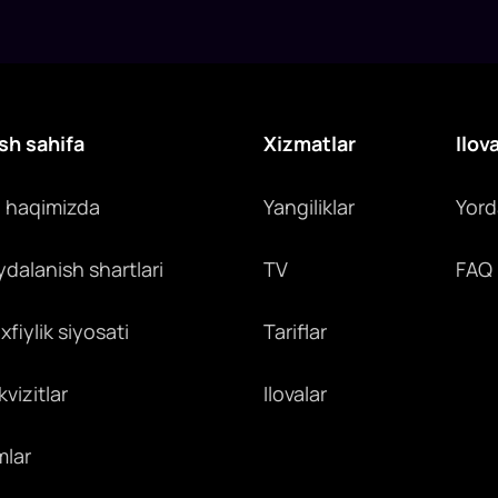
sh sahifa
Xizmatlar
Ilov
z haqimizda
Yangiliklar
Yor
ydalanish shartlari
TV
FAQ
fiylik siyosati
Tariflar
vizitlar
Ilovalar
mlar