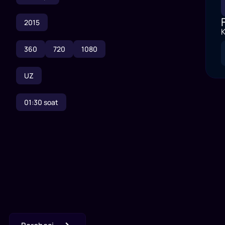
2015
K
360
720
1080
UZ
01:30
soat