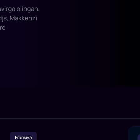
svirga olingan.
idjs, Makkenzi
rd
Fransiya