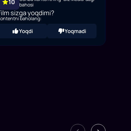
10
bahosi
Film sizga yoqdimi?
ontentni baholang:
Yoqdi
Yoqmadi