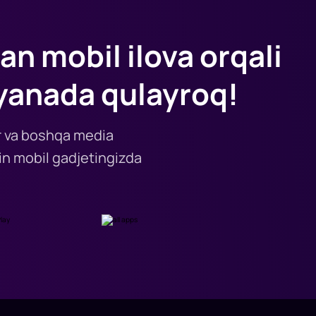
an mobil ilova orqali
yanada qulayroq!
lar va boshqa media
n mobil gadjetingizda