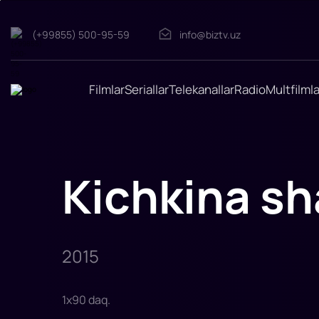
(+99855) 500-95-59
info@biztv.uz
Kichkina
shahzoda
"Kichkina
shahzoda"
filmi
Filmlar
Seriallar
Telekanallar
Radio
Multfilmla
2015-
yilda
tasvirga
olingan.
Rejissor:
Mark
Osborn
Rollarda:
Kichkina s
Jeff
Bridjs,
Makkenzi
Foy,
Reychel
Makadams,
Marion
Kotilyard
2015
1
x
90
daq
.