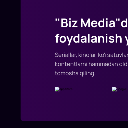
"Biz Media"d
foydalanish 
Seriallar, kinolar, ko'rsatuv
kontentlarni hammadan oldi
tomosha qiling.