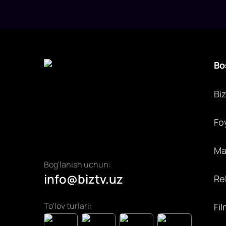
Bo
Bi
Fo
Max
Bog'lanish uchun:
info@biztv.uz
Rek
To'lov turlari:
Fil