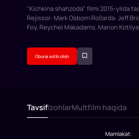
"Kichkina shahzoda" filmi 2015-yilda ta
Rejissor: Mark Osborn Rollarda: Jeff Br
Foy, Reychel Makadams, Marion Kotilya
Obuna sotib olish
Tavsif
Izohlar
Multfilm haqida
Mamlakat
: