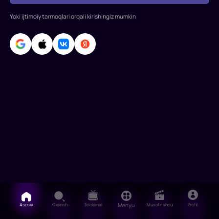
operator:
Najmiddin
Yoki ijtimoiy tarmoqlari orqali kirishingiz mumkin
Gulomo
Asosiy
Qidirish
Telekanal
Menyu
Musofir shou
Profil