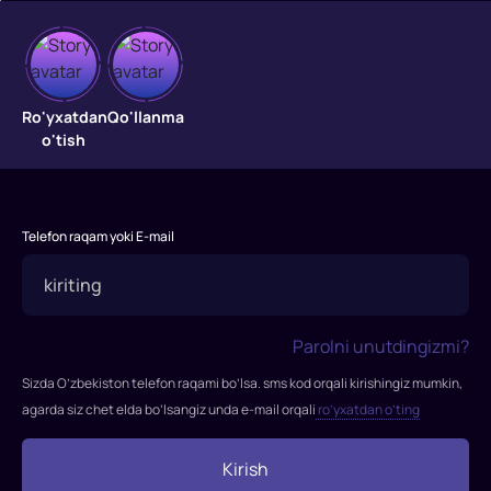
Kelinlar
qo'zg'oloni
Ro'yxatdan
Qo'llanma
o'tish
Milliy
kino
"Kelinlar
qo'zg'oloni"
Telefon raqam yoki E-mail
Ssenariy
muallifi:
Eduard
Akopov
Parolni unutdingizmi?
Postanovkachi-
rejissyor:
Sizda O’zbekiston telefon raqami bo’lsa. sms kod orqali kirishingiz mumkin,
Melis
agarda siz chet elda bo’lsangiz unda e-mail orqali
ro’yxatdan o’ting
Abzalov
Postanovkachi-
Kirish