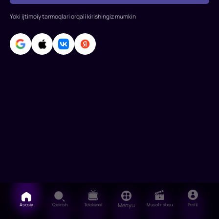
Ivonne
Yoki ijtimoiy tarmoqlari orqali kirishingiz mumkin
Straxovski,
J.K.
Simmons,
Edvin
Xodj,
Sem
Richar
Asosiy
Qidirish
Telekanal
Menyu
Musofir shou
Profil