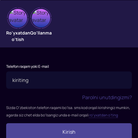
Kelajak
urushi
Ro'yxatdan
Qo'llanma
o'tish
"Kelajak
urushi"
filmi
Telefon raqam yoki E-mail
2021-
yilda
tasvirga
olingan
Parolni unutdingizmi?
Rejissor:
Kris
Sizda O’zbekiston telefon raqami bo’lsa. sms kod orqali kirishingiz mumkin,
Makkay
agarda siz chet elda bo’lsangiz unda e-mail orqali
ro’yxatdan o’ting
Rollarda:
Kris
Kirish
Pratt,