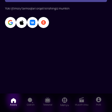
esa
Yoki ijtimoiy tarmoqlari orqali kirishingiz mumkin
siyosiy
tinchlik
o'rnatishga
hara
Asosiy
Qidirish
Telekanal
Menyu
Musofir shou
Profil