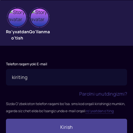
Kaveri
o'g'li
Ro'yxatdan
Qo'llanma
o'tish
Vandiyatevan
valiahd
shahzoda
Telefon raqam yoki E-mail
Aditya
Karikalanning
xabarini
etkazish
Parolni unutdingizmi?
uchun
Chola
Sizda O’zbekiston telefon raqami bo’lsa. sms kod orqali kirishingiz mumkin,
erlarini
agarda siz chet elda bo’lsangiz unda e-mail orqali
ro’yxatdan o’ting
kesib
o'tadi,
Kirish
Kundavay