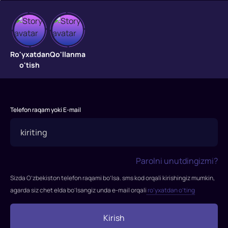
Katta
o'yin
Ro'yxatdan
Qo'llanma
o'tish
"Katta
o'yin"
filmi
Telefon raqam yoki E-mail
2009-
yilda
tasvirga
olingan
Parolni unutdingizmi?
Rejissor:
Kevin
Sizda O’zbekiston telefon raqami bo’lsa. sms kod orqali kirishingiz mumkin,
Makdonald
agarda siz chet elda bo’lsangiz unda e-mail orqali
ro’yxatdan o’ting
Rollarda:
Rassel
Kirish
Krou,