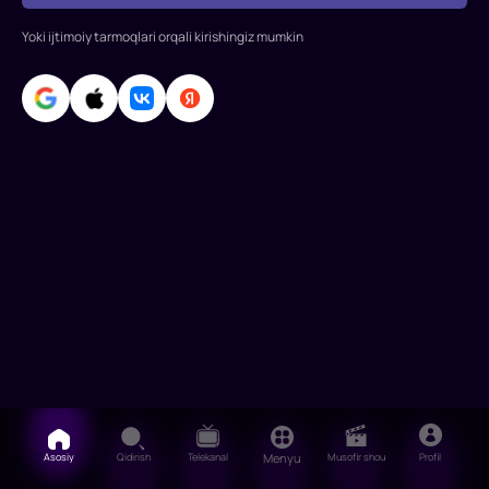
Ben
Yoki ijtimoiy tarmoqlari orqali kirishingiz mumkin
Afflek,
Reychel
Makadams,
Xelen
Mirren,
Robin
Ray
Asosiy
Qidirish
Telekanal
Menyu
Musofir shou
Profil