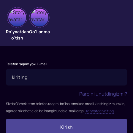
Ro'yxatdan
Qo'llanma
Karib
o'tish
dengizi
qaroqchilari
Telefon raqam yoki E-mail
3
Dunyolar
chegrasida
Parolni unutdingizmi?
"Karib
Sizda O’zbekiston telefon raqami bo’lsa. sms kod orqali kirishingiz mumkin,
dengizi
agarda siz chet elda bo’lsangiz unda e-mail orqali
ro’yxatdan o’ting
qaroqchilari
3
Kirish
Dunyolar