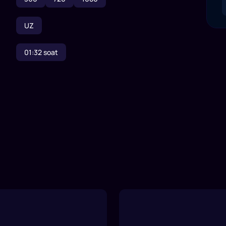
UZ
01:32
soat