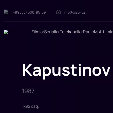
(+99855) 500-95-59
info@biztv.uz
Kapustinov
Bulvari
"Kapustinov
Bulvari"
filmi
Filmlar
Seriallar
Telekanallar
Radio
Multfilmla
1987-
yilda
tasvirga
olingan.
Rejissor:
Alla
Surikova
Rollarda:
Kapustinov 
Piter
Dinklaj,
Lena
Xedi,
Emiliya...
1987
1
x
92
daq
.