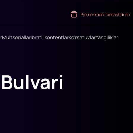
Promo-kodni faollashtirish
r
Multseriallar
Ibratli kontentlar
Ko'rsatuvlar
Yangiliklar
Bulvari