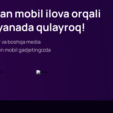
an mobil ilova orqali
yanada qulayroq!
lar va boshqa media
n mobil gadjetingizda