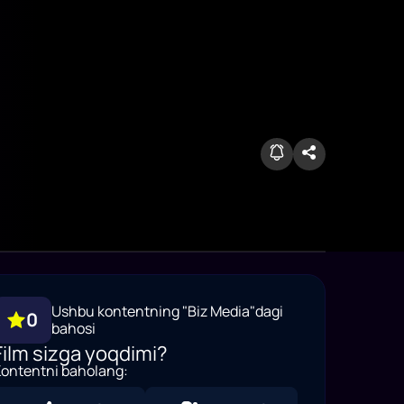
Ushbu kontentning "Biz Media"dagi
0
bahosi
Film sizga yoqdimi?
ontentni baholang: