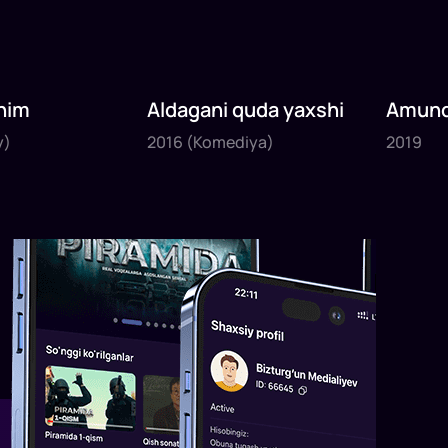
nim
Aldagani quda yaxshi
Amund
2016
2019
sayyoh
y)
2016
(Komediya)
2019
1
x
82
daq
.
1
x
120