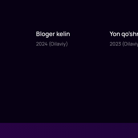
Bloger kelin
Yon qo'sh
2024
2023
2024
(Oilaviy)
2023
(Oilavi
1
x
35
daq
.
1
x
40
daq
.