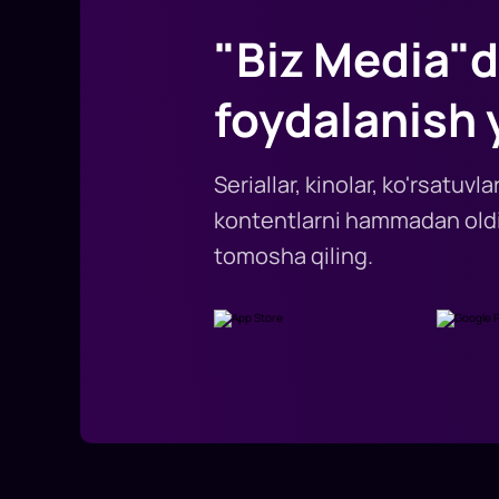
"Biz Media"d
foydalanish 
Seriallar, kinolar, ko'rsatuv
kontentlarni hammadan oldi
tomosha qiling.