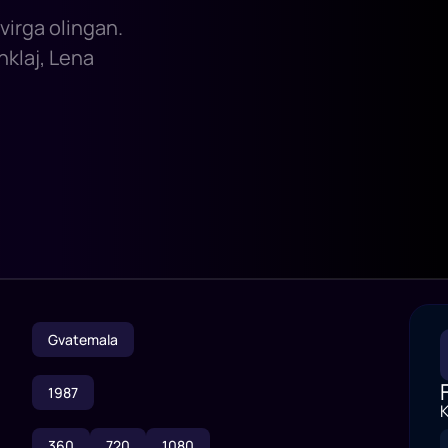
virga olingan.
nklaj, Lena
Gvatemala
1987
K
360
720
1080