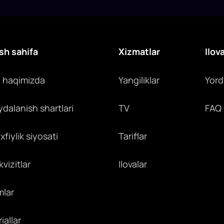
sh sahifa
Xizmatlar
Ilov
z haqimizda
Yangiliklar
Yor
ydalanish shartlari
TV
FAQ
fiylik siyosati
Tariflar
vizitlar
Ilovalar
mlar
iallar