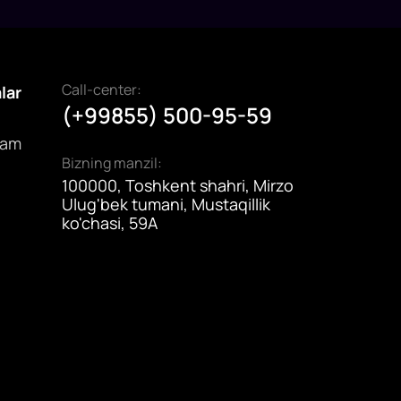
Call-center:
alar
(+99855) 500-95-59
dam
Bizning manzil:
100000, Toshkent shahri, Mirzo
Ulug'bek tumani, Mustaqillik
ko'chasi, 59A