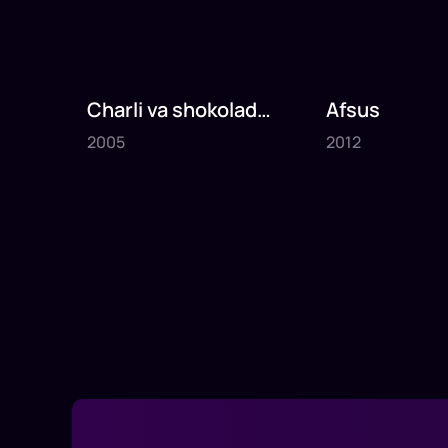
Charli va shokolad
Afsus
2005
2012
fabrikasi
2005
2012
1
x
75
daq
.
1
x
80
daq
.