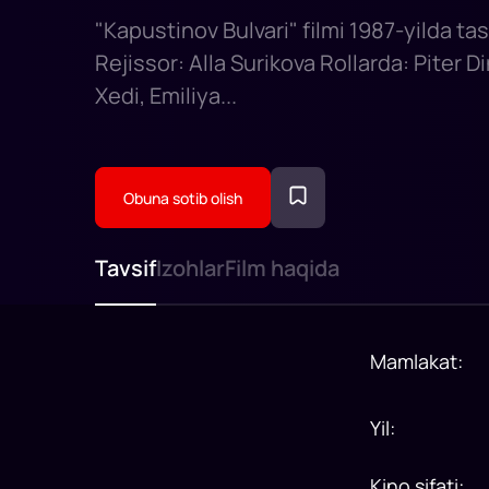
"Kapustinov Bulvari" filmi 1987-yilda tas
Rejissor: Alla Surikova Rollarda: Piter Di
Xedi, Emiliya...
Obuna sotib olish
Tavsif
Izohlar
Film haqida
Mamlakat
:
Yil
:
Kino sifati
: