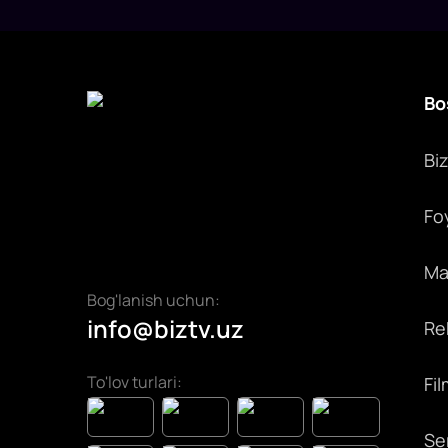
Bo
Bi
Fo
Max
Bog'lanish uchun:
info@biztv.uz
Rek
To'lov turlari:
Fil
Ser