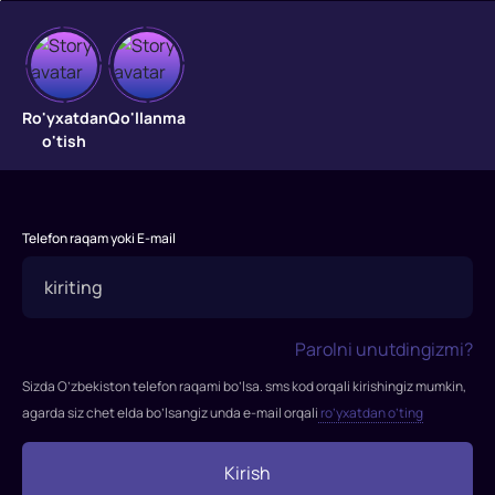
Кадырхан
Кадырхан,
Ro'yxatdan
Qo'llanma
выросший
o'tish
в
конюшне
вслед
за
Telefon raqam yoki E-mail
своим
отцом,
доходит
до
Parolni unutdingizmi?
такого
Sizda O’zbekiston telefon raqami bo’lsa. sms kod orqali kirishingiz mumkin,
уровня,
agarda siz chet elda bo’lsangiz unda e-mail orqali
ro’yxatdan o’ting
что
начинает
Kirish
понимать