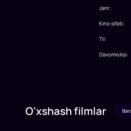
Janr
:
Kino sifati
:
Til
:
Davomiyligi
:
O'xshash filmlar
Bar