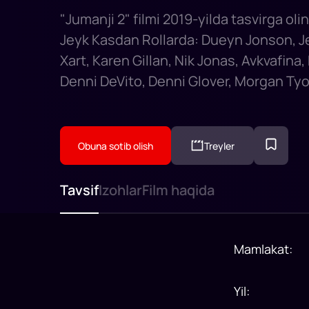
"Jumanji 2" filmi 2019-yilda tasvirga oli
Jeyk Kasdan Rollarda: Dueyn Jonson, Je
Xart, Karen Gillan, Nik Jonas, Avkvafina, 
Denni DeVito, Denni Glover, Morgan Ty
Obuna sotib olish
Treyler
Tavsif
Izohlar
Film haqida
Mamlakat
:
Yil
: