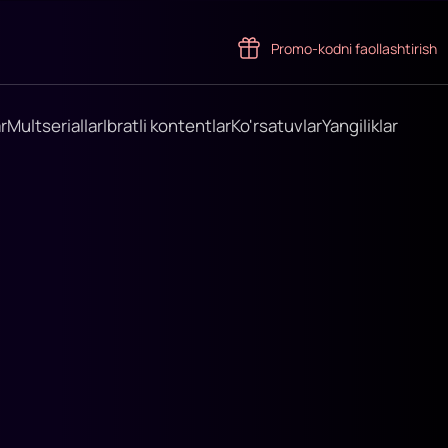
Promo-kodni faollashtirish
r
Multseriallar
Ibratli kontentlar
Ko'rsatuvlar
Yangiliklar