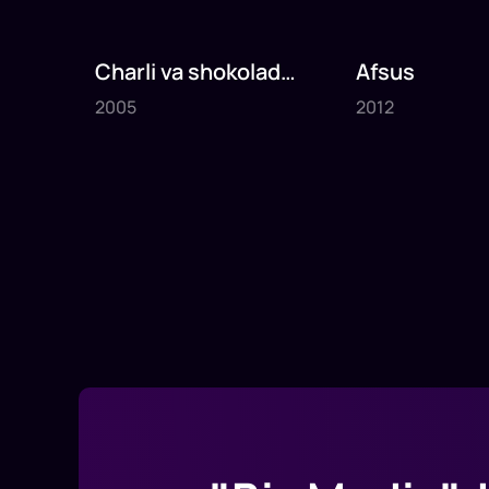
Charli va shokolad
Afsus
2005
2012
fabrikasi
2005
2012
1
x
75
daq
.
1
x
80
daq
.