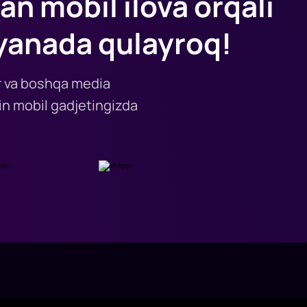
an mobil ilova orqali
yanada qulayroq!
lar va boshqa media
n mobil gadjetingizda