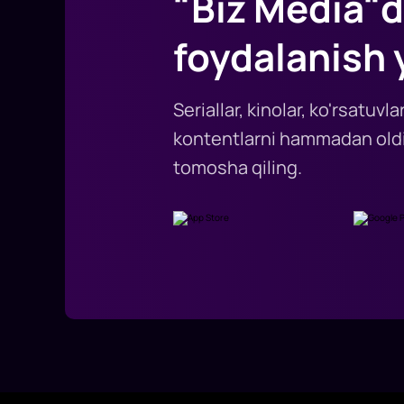
"Biz Media"d
foydalanish 
Seriallar, kinolar, ko'rsatuv
kontentlarni hammadan oldi
tomosha qiling.