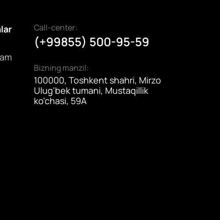
Call-center:
alar
(+99855) 500-95-59
dam
Bizning manzil:
100000, Toshkent shahri, Mirzo
Ulug'bek tumani, Mustaqillik
ko'chasi, 59A