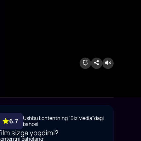
Ushbu kontentning "Biz Media"dagi
6.7
bahosi
Film sizga yoqdimi?
ontentni baholang: