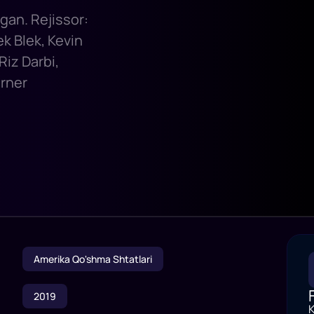
ngan. Rejissor:
k Blek, Kevin
Riz Darbi,
orner
Amerika Qo'shma Shtatlari
2019
K