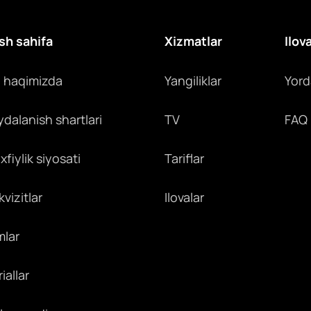
sh sahifa
Xizmatlar
Ilov
z haqimizda
Yangiliklar
Yor
ydalanish shartlari
TV
FAQ
fiylik siyosati
Tariflar
vizitlar
Ilovalar
mlar
iallar