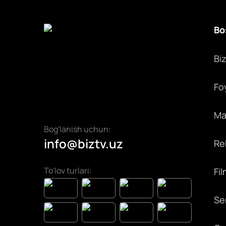
Bo
Bi
Fo
Max
Bog'lanish uchun:
info@biztv.uz
Rek
To'lov turlari:
Fil
Ser