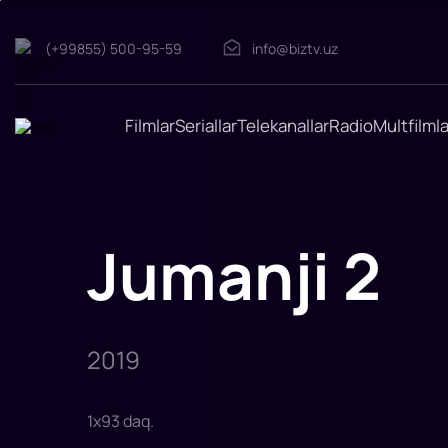
(+99855) 500-95-59
info@biztv.uz
Jumanji
2
"Jumanji
2"
filmi
Filmlar
Seriallar
Telekanallar
Radio
Multfilmla
2019-
yilda
tasvirga
olingan.
Rejissor:
Jeyk
Kasdan
Rollarda:
Jumanji 2
Dueyn
Jonson,
Jek
Blek,
Kevin
Xart,
Karen
Gillan,
2019
Nik
Jonas,
Avkvafina,
1
x
93
daq
.