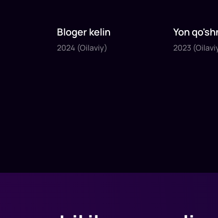
Bloger kelin
Yon qo'sh
2024
2023
2024
(Oilaviy)
2023
(Oilavi
1
x
35
daq
.
1
x
40
daq
.