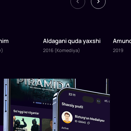
nim
Aldagani quda yaxshi
Amund
2016
2019
sayyoh
y)
2016
(Komediya)
2019
1
x
82
daq
.
1
x
120