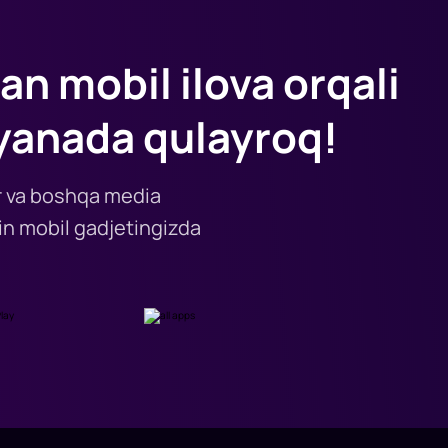
an mobil ilova orqali
yanada qulayroq!
lar va boshqa media
n mobil gadjetingizda