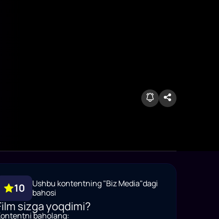
Ushbu kontentning "Biz Media"dagi
10
bahosi
Film sizga yoqdimi?
ontentni baholang: