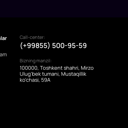
Call-center:
alar
(+99855) 500-95-59
dam
Bizning manzil:
100000, Toshkent shahri, Mirzo
Ulug'bek tumani, Mustaqillik
ko'chasi, 59A