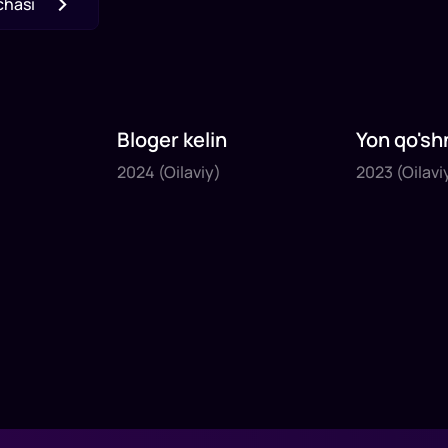
chasi
Bloger kelin
Yon qo'sh
2024
2023
2024
(Oilaviy)
2023
(Oilavi
1
x
35
daq
.
1
x
40
daq
.