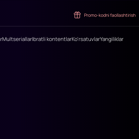
Promo-kodni faollashtirish
r
Multseriallar
Ibratli kontentlar
Ko'rsatuvlar
Yangiliklar