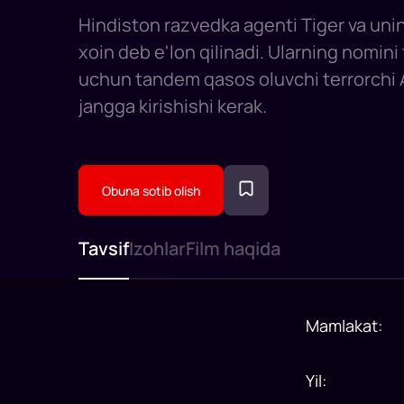
Hindiston razvedka agenti Tiger va uni
xoin deb e'lon qilinadi. Ularning nomini
uchun tandem qasos oluvchi terrorchi A
jangga kirishishi kerak.
Obuna sotib olish
Tavsif
Izohlar
Film haqida
Mamlakat
:
Yil
: