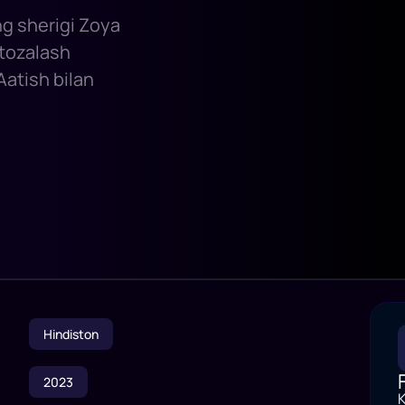
ng sherigi Zoya
 tozalash
atish bilan
Hindiston
2023
K