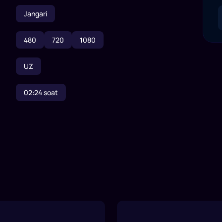
Jangari
480
720
1080
UZ
02:24
soat