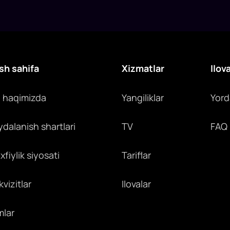
sh sahifa
Xizmatlar
Ilov
z haqimizda
Yangiliklar
Yor
ydalanish shartlari
TV
FAQ
fiylik siyosati
Tariflar
vizitlar
Ilovalar
mlar