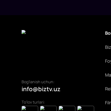
Bo
Bi
Fo
Max
Bog'lanish uchun:
info@biztv.uz
Rek
To'lov turlari:
Fil