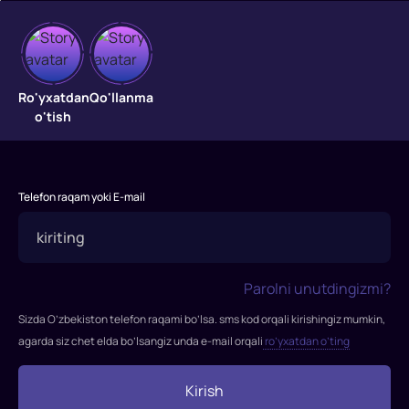
Josuslar
2
Ro'yxatdan
Qo'llanma
o'tish
"Josuslar
2"
filmi
Telefon raqam yoki E-mail
2017-
yilda
tasvirga
olingan.
Parolni unutdingizmi?
Iroqda
Iroq
Sizda O’zbekiston telefon raqami bo’lsa. sms kod orqali kirishingiz mumkin,
armiyasi
agarda siz chet elda bo’lsangiz unda e-mail orqali
ro’yxatdan o’ting
va
terrorchilar
Kirish
o'rtasidagi