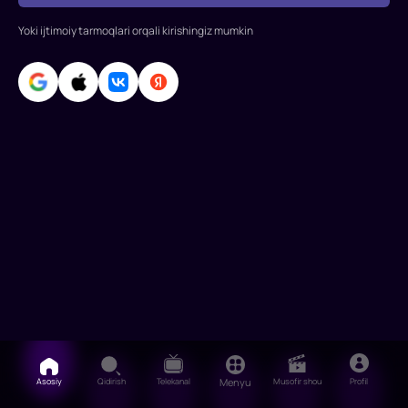
Syao
Yoki ijtimoiy tarmoqlari orqali kirishingiz mumkin
Chjan,
Sandrine
Pinna,
Lu
No,
Syu
Vey
Chjou,
Lyu
Mey
Asosiy
Qidirish
Telekanal
Menyu
Musofir shou
Profil