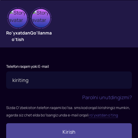
Josus
000
Ro'yxatdan
Qo'llanma
o'tish
"Josus
000"
filmi
Telefon raqam yoki E-mail
2019-
yilda
tasvirga
olingan
Parolni unutdingizmi?
Rejissor:
Alan
Sizda O’zbekiston telefon raqami bo’lsa. sms kod orqali kirishingiz mumkin,
Yuen
agarda siz chet elda bo’lsangiz unda e-mail orqali
ro’yxatdan o’ting
Rollarda:
Milla
Kirish
Yovovich,