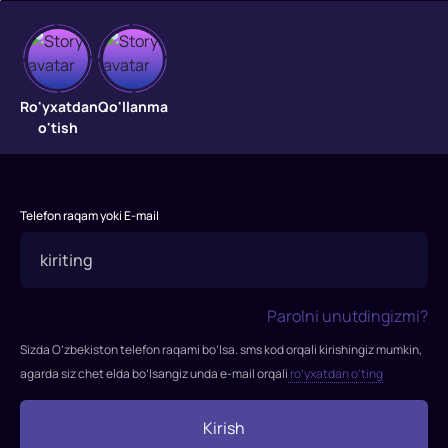
Jomadon
Jomadon
Ro'yxatdan
Qo'llanma
o'tish
Telefon raqam yoki E-mail
Parolni unutdingizmi?
Sizda O’zbekiston telefon raqami bo’lsa. sms kod orqali kirishingiz mumkin,
agarda siz chet elda bo’lsangiz unda e-mail orqali
ro’yxatdan o’ting
Kirish