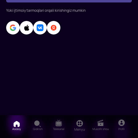
Yoki ijtimoiy tarmoqlari orqali kirishingiz mumkin
Asosiy
Qidirish
Telekanal
Menyu
Musofir shou
Profil