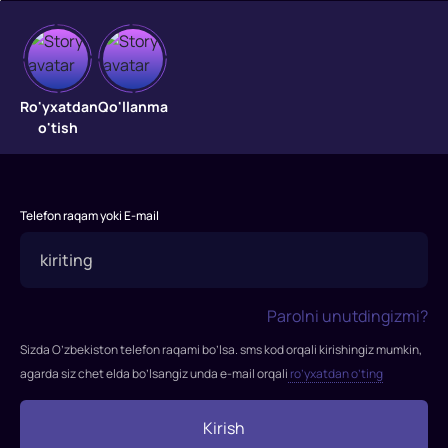
Joker
"Joker"
Ro'yxatdan
Qo'llanma
filmi
o'tish
2019-
yilda
tasvirga
olingan.
Telefon raqam yoki E-mail
Gotham,
1980-
yillarning
boshi.
Parolni unutdingizmi?
Komediyachi
Sizda O’zbekiston telefon raqami bo’lsa. sms kod orqali kirishingiz mumkin,
Artur
agarda siz chet elda bo’lsangiz unda e-mail orqali
ro’yxatdan o’ting
Flek
kasal
Kirish
onasi