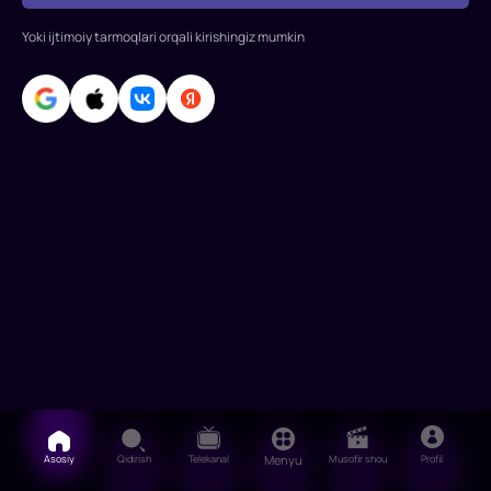
bilan
yashaydi,
Yoki ijtimoiy tarmoqlari orqali kirishingiz mumkin
u
bolaligidan
unga
"tabas
Asosiy
Qidirish
Telekanal
Menyu
Musofir shou
Profil