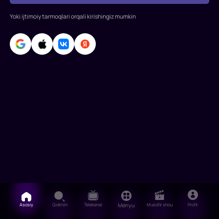
Yoki ijtimoiy tarmoqlari orqali kirishingiz mumkin
Asosiy
Qidirish
Telekanal
Menyu
Musofir shou
Profil