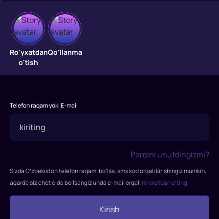
Ro'yxatdan
Qo'llanma
JINSIY
o'tish
TARBIYA
BU
Telefon raqam yoki E-mail
BUZUQLIK
EMAS
InTv
Parolni unutdingizmi?
Sizda O’zbekiston telefon raqami bo’lsa. sms kod orqali kirishingiz mumkin,
agarda siz chet elda bo’lsangiz unda e-mail orqali
ro’yxatdan o’ting
Kirish