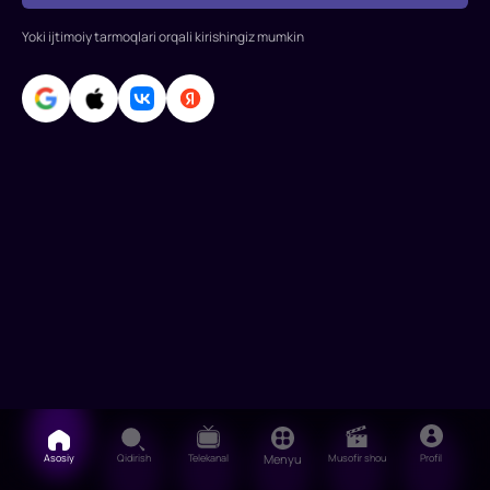
Konstantin
Yoki ijtimoiy tarmoqlari orqali kirishingiz mumkin
Xabenskiy,
Fyodor
Bondarchuk,
Mixail
G
Asosiy
Qidirish
Telekanal
Menyu
Musofir shou
Profil