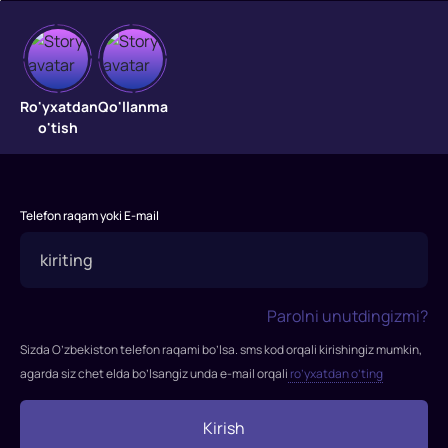
Jasur
Savva
Ro'yxatdan
Qo'llanma
o'tish
"Jasur
Savva"
filmi
Telefon raqam yoki E-mail
2015-
yilda
tasvirga
olingan.
Parolni unutdingizmi?
Rejissor:
Maksim
Sizda O’zbekiston telefon raqami bo’lsa. sms kod orqali kirishingiz mumkin,
Fadeev
agarda siz chet elda bo’lsangiz unda e-mail orqali
ro’yxatdan o’ting
Rollarda:
Maksim
Kirish
Chixachev,