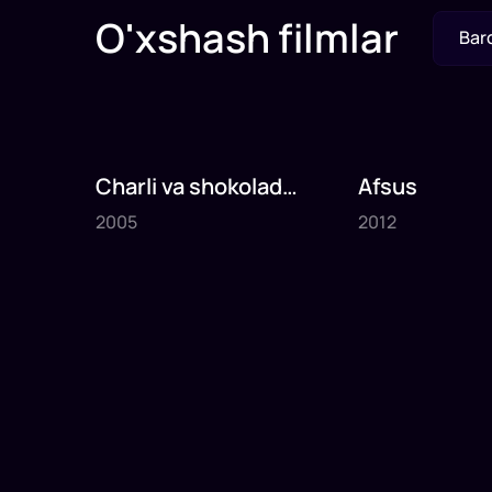
O'xshash filmlar
Bar
Charli va shokolad
Afsus
2005
2012
fabrikasi
2005
2012
1
x
75
daq
.
1
x
80
daq
.