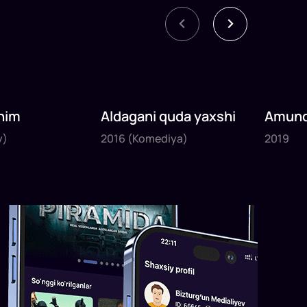
nim
Aldagani quda yaxshi
Amund
2016
2019
sayyoh
y)
2016
(Komediya)
2019
1
x
82
daq
.
1
x
120