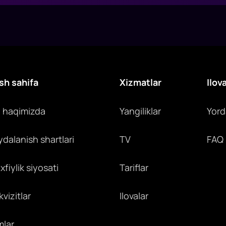
sh sahifa
Xizmatlar
Ilov
z haqimizda
Yangiliklar
Yor
ydalanish shartlari
TV
FAQ
fiylik siyosati
Tariflar
vizitlar
Ilovalar
mlar