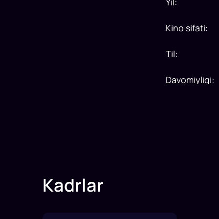
Yil
:
Kino sifati
:
Til
:
Davomiyligi
:
Kadrlar