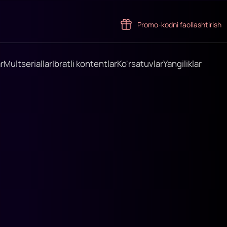
Promo-kodni faollashtirish
r
Multseriallar
Ibratli kontentlar
Ko'rsatuvlar
Yangiliklar
l