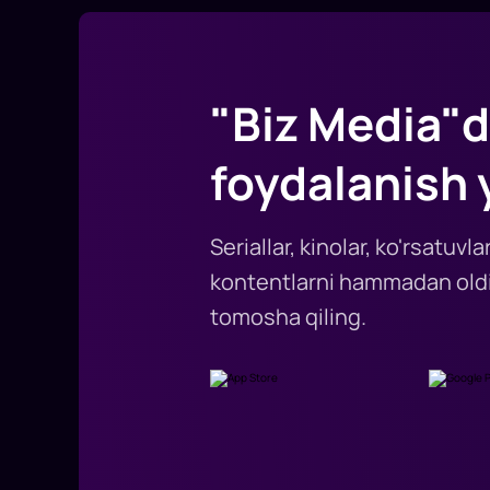
"Biz Media"d
foydalanish 
Seriallar, kinolar, ko'rsatuv
kontentlarni hammadan oldi
tomosha qiling.