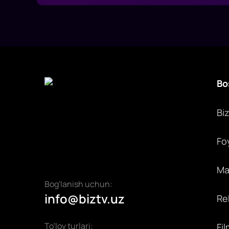
Bo
Bi
Fo
Max
Bog'lanish uchun:
info@biztv.uz
Rek
To'lov turlari:
Fil