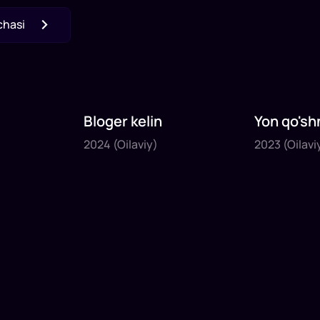
chasi
Bloger kelin
Yon qo'sh
2024
2023
2024
(Oilaviy)
2023
(Oilavi
1
x
35
daq
.
1
x
40
daq
.