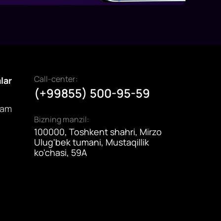
Call-center:
alar
(+99855) 500-95-59
dam
Bizning manzil:
100000, Toshkent shahri, Mirzo
Ulug'bek tumani, Mustaqillik
ko'chasi, 59A