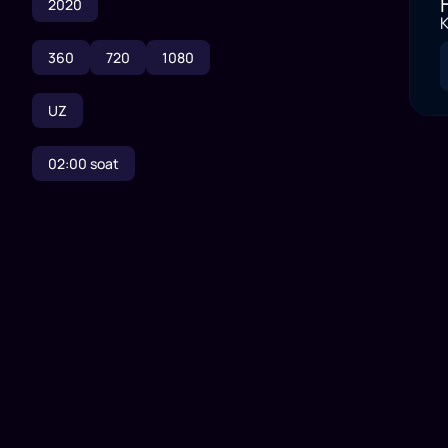
2020
K
360
720
1080
UZ
02:00
soat