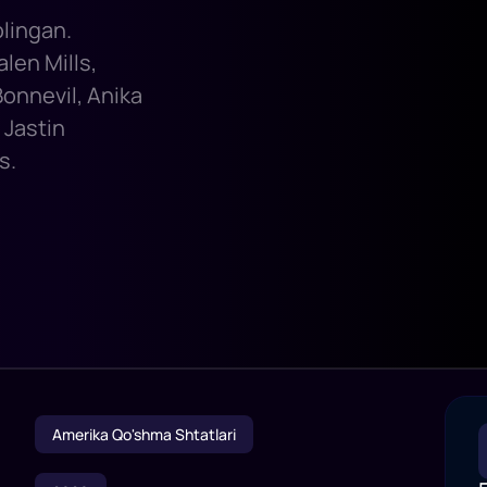
olingan.
alen Mills,
Bonnevil, Anika
 Jastin
s.
Amerika Qo'shma Shtatlari