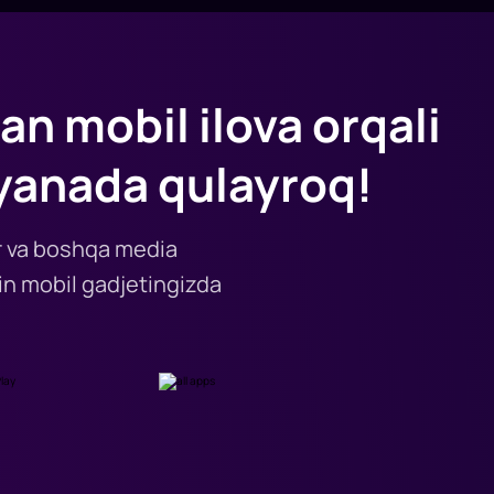
an mobil ilova orqali
yanada qulayroq!
lar va boshqa media
n mobil gadjetingizda