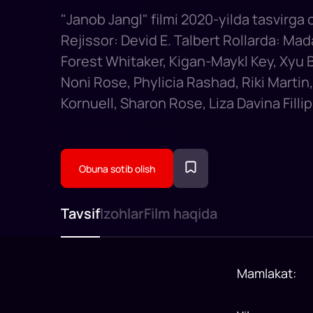
"Janob Jangl" filmi 2020-yilda tasvirga 
Rejissor: Devid E. Talbert Rollarda: Mad
Forest Whitaker, Kigan-Maykl Key, Xyu 
Noni Rose, Phylicia Rashad, Riki Martin,
Kornuell, Sharon Rose, Liza Davina Fillip
Obuna sotib olish
Tavsif
Izohlar
Film haqida
Mamlakat
: