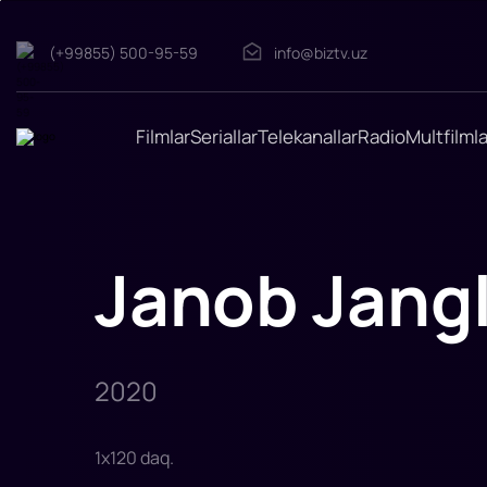
(+99855) 500-95-59
info@biztv.uz
Janob
Jangl
"Janob
Jangl"
filmi
Filmlar
Seriallar
Telekanallar
Radio
Multfilmla
2020-
yilda
tasvirga
olingan.
Rejissor:
Devid
E.
Talbert
Janob Jang
Rollarda:
Madalen
Mills,
Forest
Whitaker,
Kigan-
Maykl
Key,
2020
Xyu
Bonnevil,
A
1
x
120
daq
.