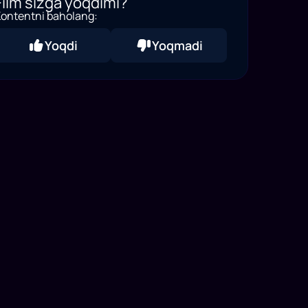
Film sizga yoqdimi?
ontentni baholang:
Yoqdi
Yoqmadi