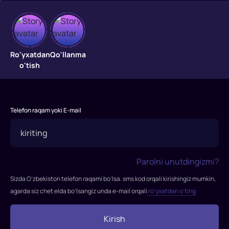
Jaloliddin
Ro'yxatdan
Qo'llanma
o'tish
Mirzayev
vloglari
Oʻzbek
Telefon raqam yoki E-mail
qoʻshiqchisi,
teleboshlovchi,
jurnalist
va
Parolni unutdingizmi?
bloger
Sizda O’zbekiston telefon raqami bo’lsa. sms kod orqali kirishingiz mumkin,
(vloger)
agarda siz chet elda bo’lsangiz unda e-mail orqali
ro’yxatdan o’ting
Jaloliddin
Mirzayev
o'zbek
Kirish