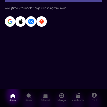
Yoki ijtimoiy tarmoqlari orqali kirishingiz mumkin
Asosiy
Qidirish
Telekanal
Menyu
Musofir shou
Profil