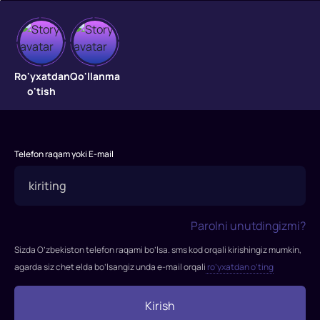
Jaloliddin
Ro'yxatdan
Qo'llanma
o'tish
Ahmadaliyev:
Ketavering,
yalinmayman
Telefon raqam yoki E-mail
Jaloliddin
Ahmadaliyev:
Ketavering,
Parolni unutdingizmi?
yalinmayman
Sizda O’zbekiston telefon raqami bo’lsa. sms kod orqali kirishingiz mumkin,
agarda siz chet elda bo’lsangiz unda e-mail orqali
ro’yxatdan o’ting
Kirish