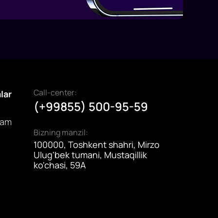
Call-center:
alar
(+99855) 500-95-59
dam
Bizning manzil:
100000, Toshkent shahri, Mirzo
Ulug'bek tumani, Mustaqillik
ko'chasi, 59A