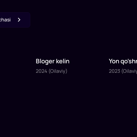
chasi
Bloger kelin
Yon qo'sh
2024
2023
2024
(Oilaviy)
2023
(Oilavi
1
x
35
daq
.
1
x
40
daq
.