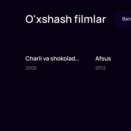
O'xshash filmlar
Bar
Charli va shokolad
Afsus
2005
2012
fabrikasi
2005
2012
1
x
75
daq
.
1
x
80
daq
.