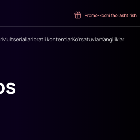
Promo-kodni faollashtirish
r
Multseriallar
Ibratli kontentlar
Ko'rsatuvlar
Yangiliklar
os