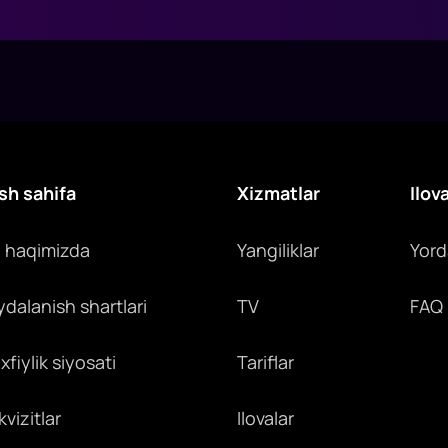
sh sahifa
Xizmatlar
Ilov
z haqimizda
Yangiliklar
Yor
ydalanish shartlari
TV
FAQ
fiylik siyosati
Tariflar
vizitlar
Ilovalar