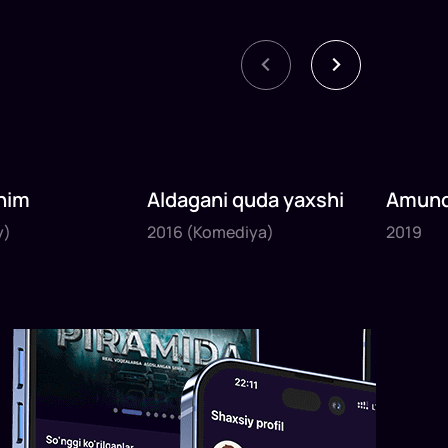
nim
Aldagani quda yaxshi
Amund
2016
2019
sayyoh
y)
2016
(Komediya)
2019
1
x
82
daq
.
1
x
120