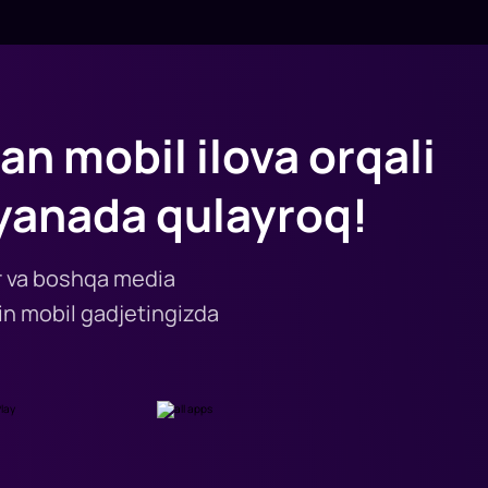
an mobil ilova orqali
yanada qulayroq!
lar va boshqa media
n mobil gadjetingizda