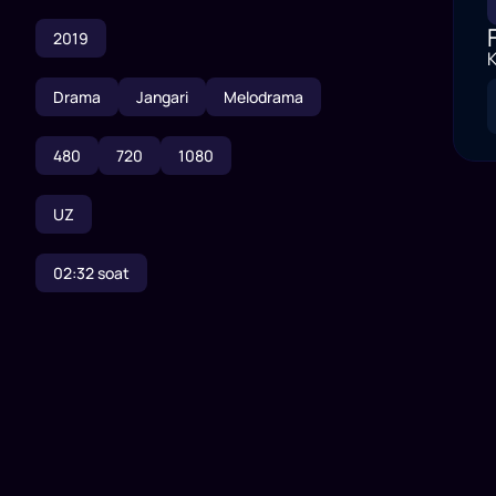
2019
K
Drama
Jangari
Melodrama
480
720
1080
UZ
02:32
soat