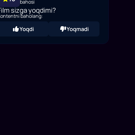
bahosi
Film sizga yoqdimi?
ontentni baholang:
Yoqdi
Yoqmadi