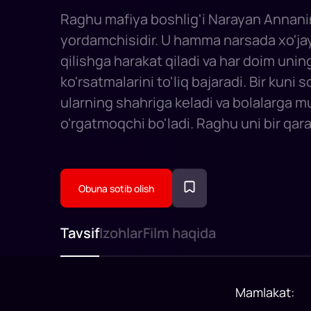
Raghu mafiya boshlig'i Narayan Annani
yordamchisidir. U hamma narsada xo'ja
qilishga harakat qiladi va har doim unin
ko'rsatmalarini to'liq bajaradi. Bir kuni
ularning shahriga keladi va bolalarga m
o'rgatmoqchi bo'ladi. Raghu uni bir qar
qoladi. Qiz ham o'zaro hamdardlik bilan 
Ammo Narayanning o'g'li Vishnu sevish
bilib oladi, u otasiga er-xotin haqida xa
Obuna sotib olish
yoshlar uchun ov boshlanadi.
Tavsif
Izohlar
Film haqida
Mamlakat
: