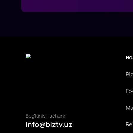
Bo
Bi
Fo
Max
Bog'lanish uchun:
info@biztv.uz
Rek