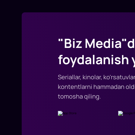
"Biz Media"d
foydalanish 
Seriallar, kinolar, ko'rsatuv
kontentlarni hammadan oldi
tomosha qiling.