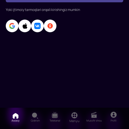
Atagyul,
Serkan
Yoki ijtimoiy tarmoqlari orqali kirishingiz mumkin
Shenalp,
Yunus
Emre
Yyl
Asosiy
Qidirish
Telekanal
Menyu
Musofir shou
Profil