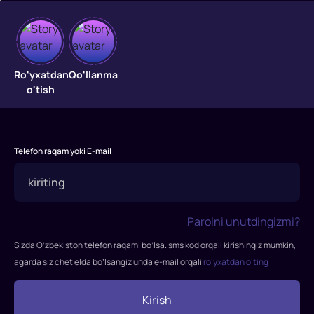
Ishq
sohillari
Ro'yxatdan
Qo'llanma
o'tish
"Ishq
sohillari"
filmi
2013-
Telefon raqam yoki E-mail
yilda
tasvirga
olingan.
Rejissor:
Parolni unutdingizmi?
Sadullah
SeleneRollarda:
Sizda O’zbekiston telefon raqami bo’lsa. sms kod orqali kirishingiz mumkin,
Kadir
agarda siz chet elda bo’lsangiz unda e-mail orqali
ro’yxatdan o’ting
Dogulu,
Neslikhan
Kirish