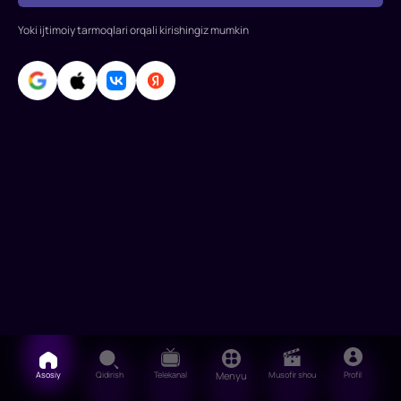
Niro,
Enn
Yoki ijtimoiy tarmoqlari orqali kirishingiz mumkin
Xeteuey,
Rene
Russo,
Anders
Xolm,
JoJo
Kushn
Asosiy
Qidirish
Telekanal
Menyu
Musofir shou
Profil