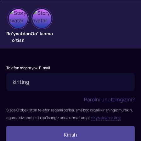
Ish
o'rganuvchi
Ro'yxatdan
Qo'llanma
o'tish
"Ish
o'rganuvchi"
filmi
2015-
Telefon raqam yoki E-mail
yilda
tasvirga
olingan.
Rejissor:
Parolni unutdingizmi?
Nensi
Meyers
Sizda O’zbekiston telefon raqami bo’lsa. sms kod orqali kirishingiz mumkin,
Rollarda:
agarda siz chet elda bo’lsangiz unda e-mail orqali
ro’yxatdan o’ting
Robert
De
Kirish