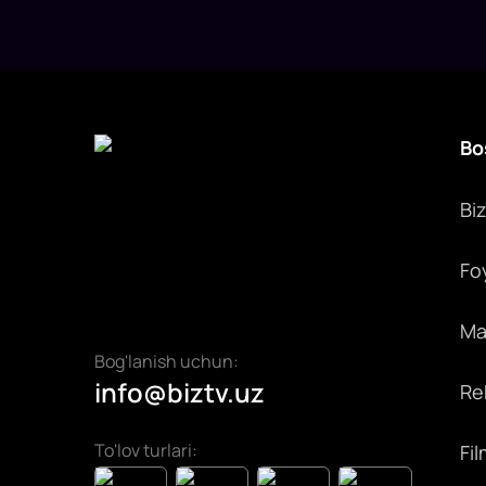
Bo
Bi
Fo
Max
Bog'lanish uchun:
info@biztv.uz
Rek
To'lov turlari:
Fil