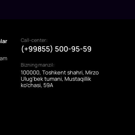
Call-center:
alar
(+99855) 500-95-59
dam
Bizning manzil:
100000, Toshkent shahri, Mirzo
Ulug'bek tumani, Mustaqillik
ko'chasi, 59A