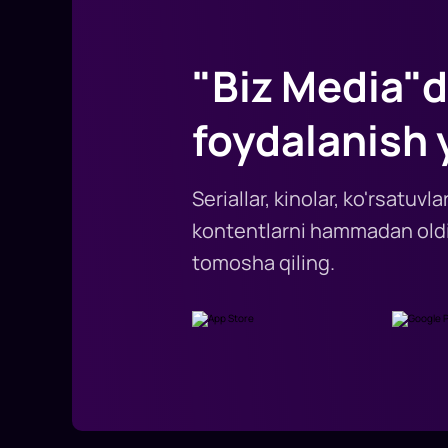
"Biz Media"d
foydalanish 
Seriallar, kinolar, ko'rsatuv
kontentlarni hammadan oldi
tomosha qiling.