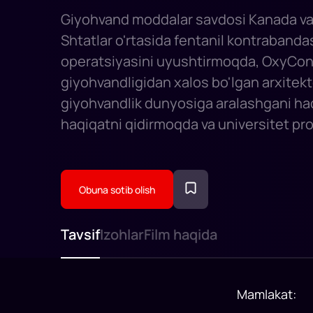
Giyohvand moddalar savdosi Kanada v
Shtatlar o'rtasida fentanil kontrabanda
operatsiyasini uyushtirmoqda, OxyCon
giyohvandligidan xalos bo'lgan arxitekto
giyohvandlik dunyosiga aralashgani ha
haqiqatni qidirmoqda va universitet pro
beruvchisi, kuchli farmatsevtika kompa
kutilmagan vahiylar bilan kurashmoqda
"qo'shadi" dori » og'riq qoldiruvchi.
Obuna sotib olish
Tavsif
Izohlar
Film haqida
Mamlakat
: