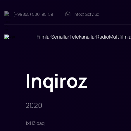
Inqiroz
(+99855) 500-95-59
info@biztv.uz
Giyohvand
moddalar
savdosi
Kanada
va
Filmlar
Seriallar
Telekanallar
Radio
Multfilmla
Qo'shma
Shtatlar
o'rtasida
fentanil
kontrabandasi
operatsiyasini
uyushtirmoqda,
OxyContin
Inqiroz
giyohvandligidan
xalos
2020
1
x
113
daq
.