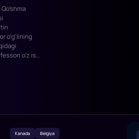
a Qo'shma
si
tin
r o'g'lining
qidagi
fessori o'z ish
niyasi haqida
. bozorga yangi
Kanada
Belgiya