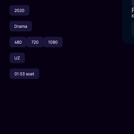
2020
K
Drama
480
720
1080
UZ
01:53
soat