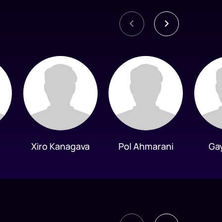
Xiro Kanagava
Pol Ahmarani
Ga