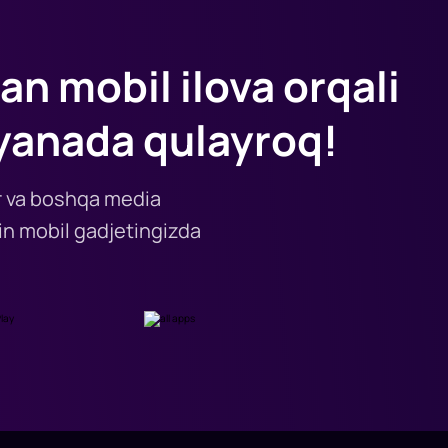
an mobil ilova orqali
yanada qulayroq!
lar va boshqa media
n mobil gadjetingizda