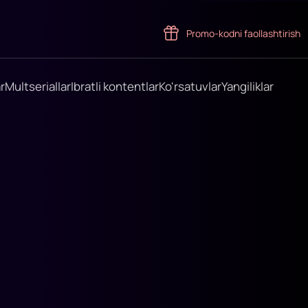
Promo-kodni faollashtirish
r
Multseriallar
Ibratli kontentlar
Ko'rsatuvlar
Yangiliklar