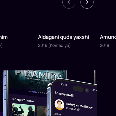
nim
Aldagani quda yaxshi
Amund
2016
2019
sayyoh
y)
2016
(Komediya)
2019
1
x
82
daq
.
1
x
120