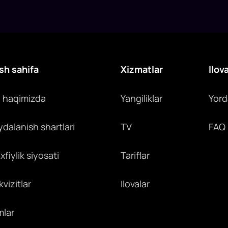
sh sahifa
Xizmatlar
Ilov
z haqimizda
Yangiliklar
Yor
ydalanish shartlari
TV
FAQ
fiylik siyosati
Tariflar
vizitlar
Ilovalar
mlar