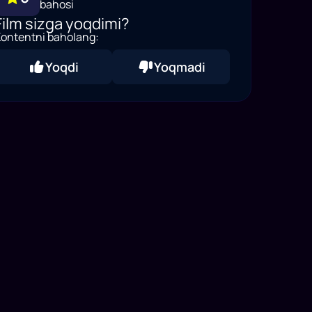
bahosi
Film sizga yoqdimi?
ontentni baholang:
Yoqdi
Yoqmadi