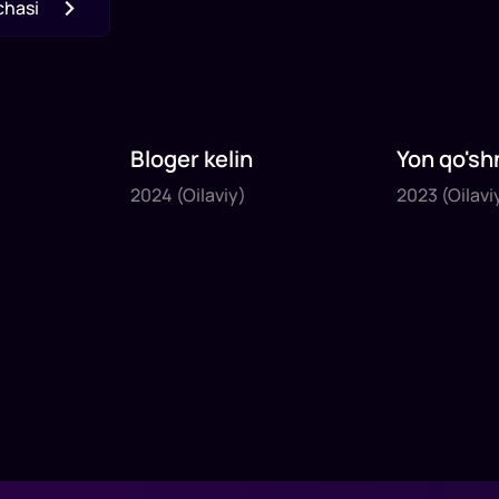
chasi
Bloger kelin
Yon qo'sh
2024
2023
2024
(Oilaviy)
2023
(Oilavi
1
x
35
daq
.
1
x
40
daq
.