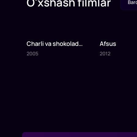
O'xshash filmlar
Bar
Charli va shokolad
Afsus
2005
2012
fabrikasi
2005
2012
1
x
75
daq
.
1
x
80
daq
.