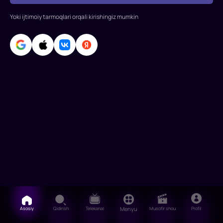
Spilberg
tomonidan
Yoki ijtimoiy tarmoqlari orqali kirishingiz mumkin
suratga
olingan
triller
elementlari
bilan
Amerikaning
sarguza
Asosiy
Qidirish
Telekanal
Menyu
Musofir shou
Profil