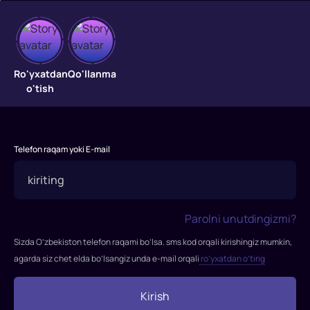
Indiana
Jons
Ro'yxatdan
Qo'llanma
o'tish
3
"Indiana
Jons
Telefon raqam yoki E-mail
3"
Indiana
Jons
va
Parolni unutdingizmi?
azob
Sizda O’zbekiston telefon raqami bo’lsa. sms kod orqali kirishingiz mumkin,
ibodatxonasi
agarda siz chet elda bo’lsangiz unda e-mail orqali
ro’yxatdan o’ting
1984-
yilda
Stiven
Kirish