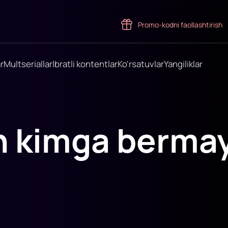
Promo-kodni faollashtirish
r
Multseriallar
Ibratli kontentlar
Ko'rsatuvlar
Yangiliklar
h kimga berma