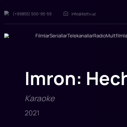
(+99855) 500-95-59
info@biztv.uz
Imron:
Hech
Filmlar
Seriallar
Telekanallar
Radio
Multfilmla
kimga
bermay
sevaman
Imron:
Hech
kimga
Imron: Hec
bermay
sevaman
Karaoke
2021