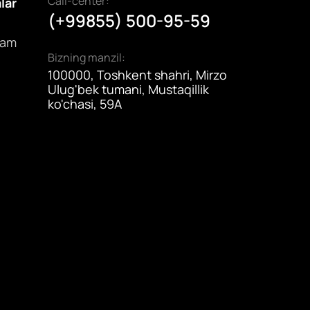
Call-center:
alar
(+99855) 500-95-59
dam
Bizning manzil:
100000, Toshkent shahri, Mirzo
Ulug'bek tumani, Mustaqillik
ko'chasi, 59A