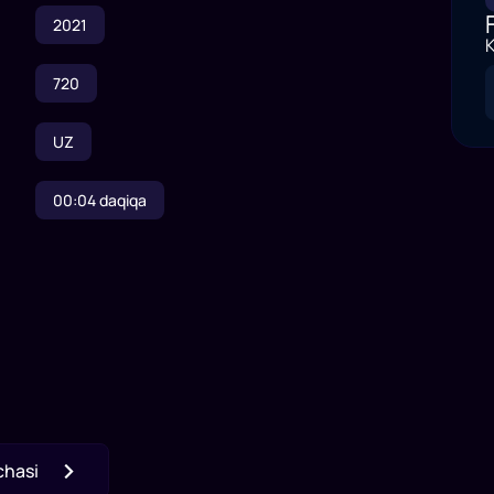
2021
K
720
UZ
00:04
daqiqa
chasi