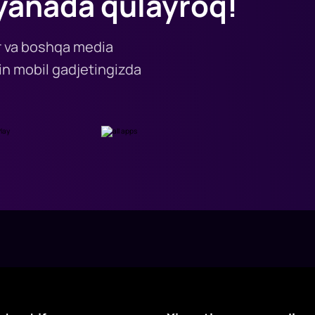
yanada qulayroq!
lar va boshqa media
n mobil gadjetingizda