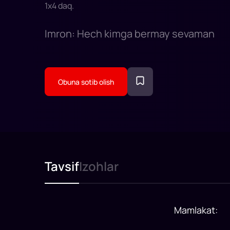
1
x
4
daq
.
Imron: Hech kimga bermay sevaman
Obuna sotib olish
Tavsif
Izohlar
Mamlakat
: