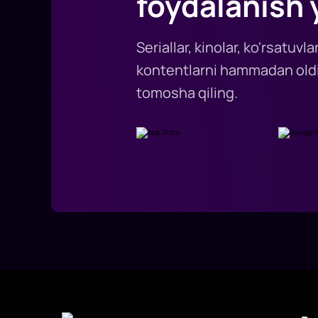
foydalanish 
Seriallar, kinolar, ko'rsatuv
kontentlarni hammadan oldi
tomosha qiling.