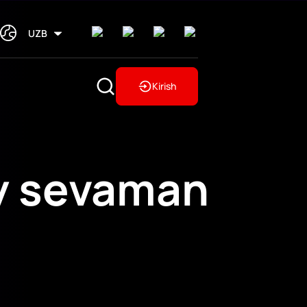
UZB
Kirish
y sevaman