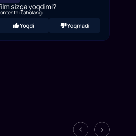
Film sizga yoqdimi?
ontentni baholang:
Yoqdi
Yoqmadi