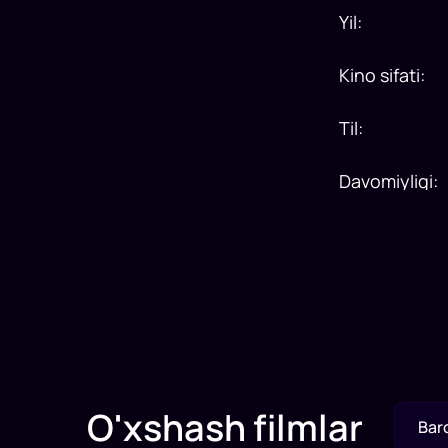
Yil
:
Kino sifati
:
Til
:
Davomiyligi
:
O'xshash filmlar
Bar