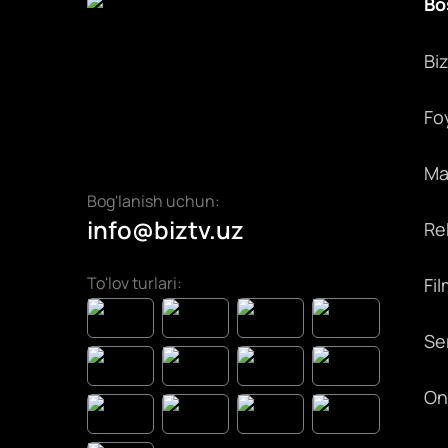
Bo
Bi
Fo
Max
Bog'lanish uchun:
info@biztv.uz
Rek
To'lov turlari:
Fil
Ser
On