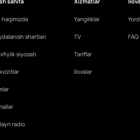
sh sahifa
Xizmatlar
Ilov
z haqimizda
Yangiliklar
Yor
ydalanish shartlari
TV
FAQ
fiylik siyosati
Tariflar
vizitlar
Ilovalar
mlar
iallar
layn radio