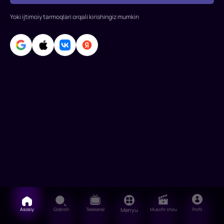
Deniz,
Yoki ijtimoiy tarmoqlari orqali kirishingiz mumkin
Nurgyul
Eshilchay,
Afra
Sarachoglu,
Mesut
can
Asosiy
Qidirish
Telekanal
Menyu
Musofir shou
Profil