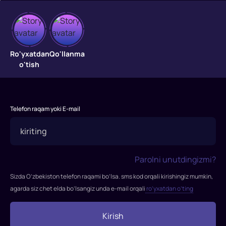
Ikkinchi
imkoniyat
Ro'yxatdan
Qo'llanma
o'tish
"Ikkinchi
imkoniyat
"
Telefon raqam yoki E-mail
filmi
2016-
yilda
tasvirga
Parolni unutdingizmi?
olingan.
Rejissor:
Sizda O’zbekiston telefon raqami bo’lsa. sms kod orqali kirishingiz mumkin,
Ozdjan
agarda siz chet elda bo’lsangiz unda e-mail orqali
ro’yxatdan o’ting
Deniz
Rollarda:
Kirish
Ozdjan