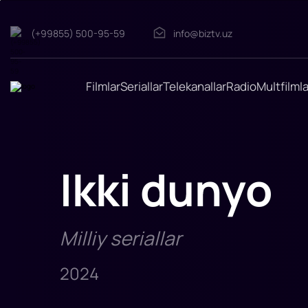
(+99855) 500-95-59
info@biztv.uz
Ikki
dunyo
Ikki
dunyo
Filmlar
Seriallar
Telekanallar
Radio
Multfilmla
Ikki dunyo
Milliy seriallar
2024