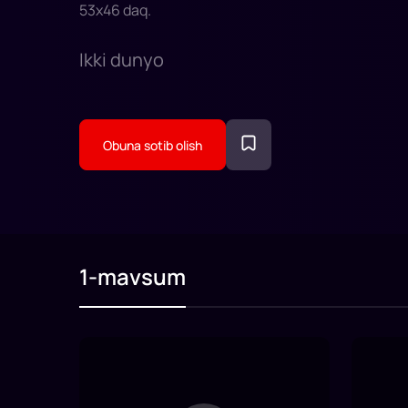
53
x
46
daq
.
Ikki dunyo
Obuna sotib olish
1-mavsum