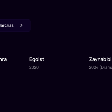
Barchasi
hra
Egoist
Zaynab bi
2020
2024
begim 2
2020
2024
(Dram
50
daq
43
daq