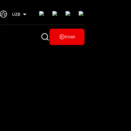
UZB
Kirish