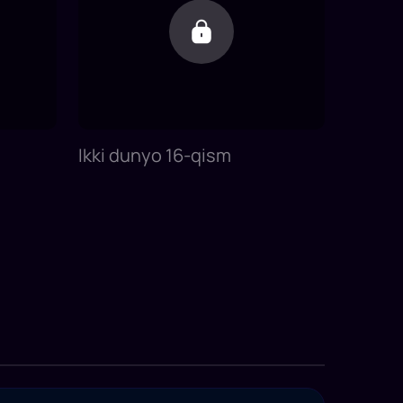
Ikki dunyo 16-qism