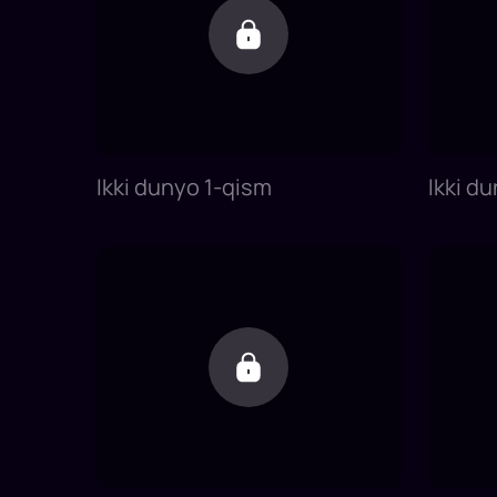
Ikki dunyo 1-qism
Ikki d