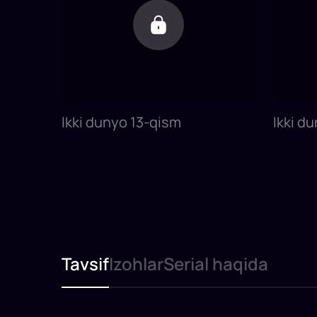
Ikki dunyo 13-qism
Ikki d
Tavsif
Izohlar
Serial haqida