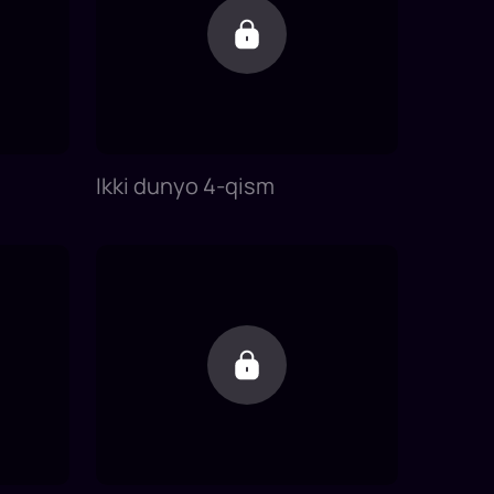
Ikki dunyo 4-qism