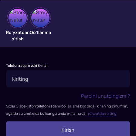
Ibarat
Ro'yxatdan
Qo'llanma
o'tish
master
class
Ibarat
Telefon raqam yoki E-mail
master
class
Parolni unutdingizmi?
Sizda O’zbekiston telefon raqami bo’lsa. sms kod orqali kirishingiz mumkin,
agarda siz chet elda bo’lsangiz unda e-mail orqali
ro’yxatdan o’ting
Kirish