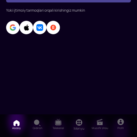
Yoki ijtimoiy tarmoqlari orqali kirishingiz mumkin
Asosiy
Qidirish
Telekanal
Menyu
Musofir shou
Profil