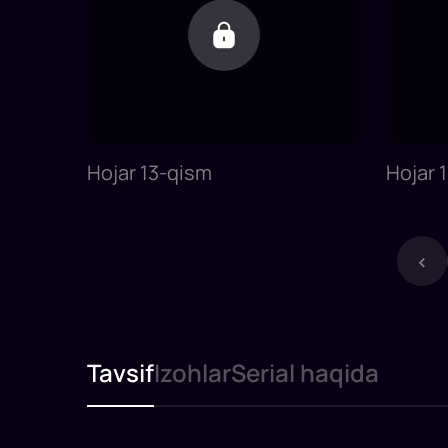
Hojar 13-qism
Hojar 
‹
Tavsif
Izohlar
Serial haqida