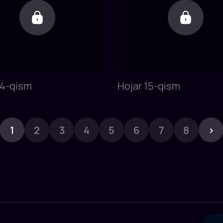
14-qism
Hojar 15-qism
1
2
3
4
5
6
7
8
›