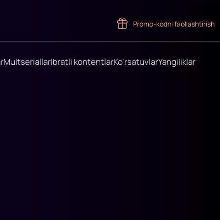
Promo-kodni faollashtirish
r
Multseriallar
Ibratli kontentlar
Ko'rsatuvlar
Yangiliklar