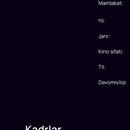
Mamlakat
:
Yil
:
Janr
:
Kino sifati
:
Til
:
Davomiyligi
:
Kadrlar