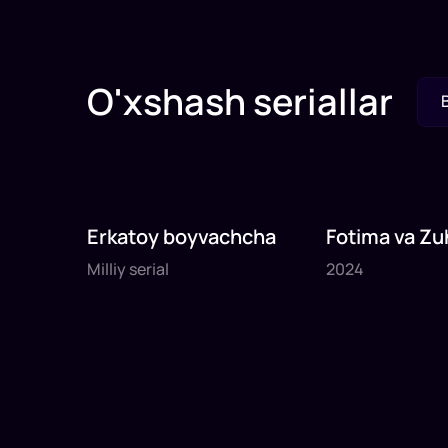
O'xshash seriallar
Erkatoy boyvachcha
Fotima va Zu
Milliy serial
2024
Milliy serial
2024
20
daq
46
daq