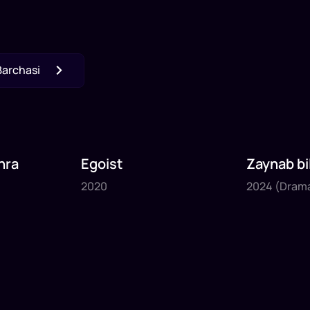
Barchasi
hra
Egoist
Zaynab bi
2020
2024
begim 2
2020
2024
(Dram
50
daq
43
daq