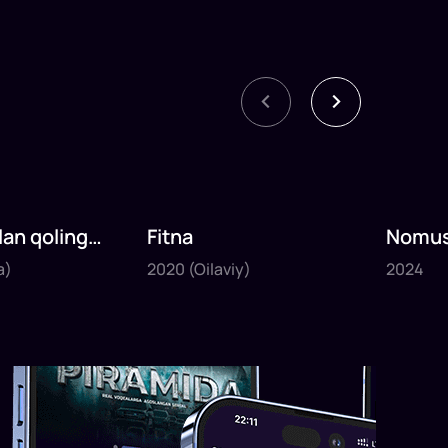
lan qoling
Fitna
Nomus
2020
2024
qismla
a)
2020
(Oilaviy)
2024
1
daq
60