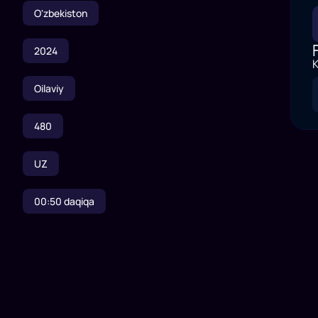
O'zbekiston
2024
K
Oilaviy
480
UZ
00:50
daqiqa