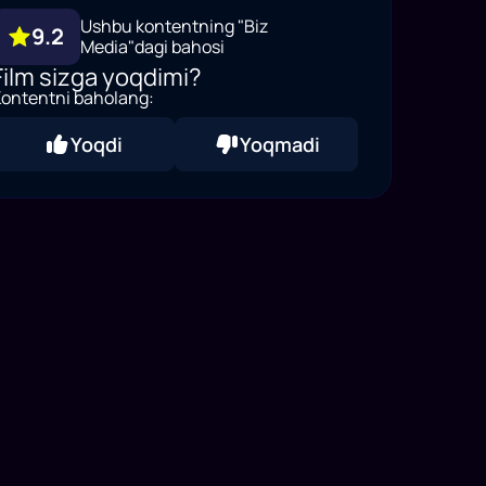
Ushbu kontentning "Biz
9.2
Media"dagi bahosi
Film sizga yoqdimi?
ontentni baholang:
Yoqdi
Yoqmadi