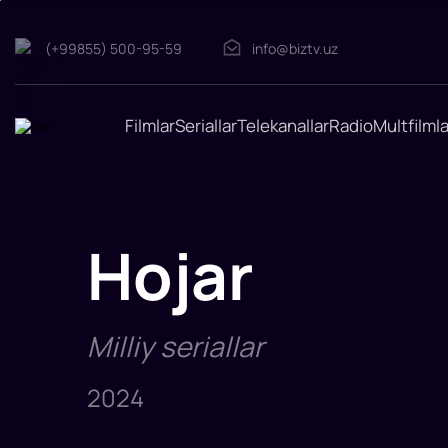
Hojar
(+99855) 500-95-59
info@biztv.uz
"Hojar"
seriali
2024-
yilda
tasvirga
Filmlar
Seriallar
Telekanallar
Radio
Multfilmla
olingan
Hojar
Milliy seriallar
2024