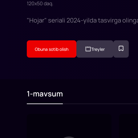
120
x
50
daq
.
"Hojar" seriali 2024-yilda tasvirga olin
Obuna sotib olish
Treyler
1-mavsum