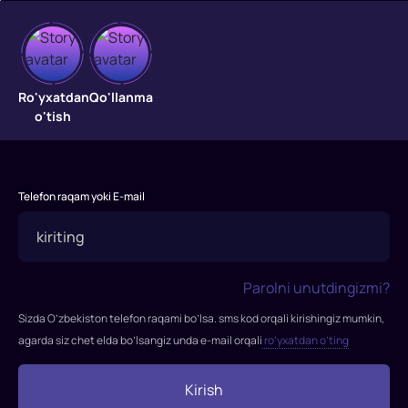
Hayot-
Ro'yxatdan
Qo'llanma
o'tish
mamot
o'yinlari
"Hayot-
Telefon raqam yoki E-mail
mamot
o'yinlari"
filmi
2012-
Parolni unutdingizmi?
yil
Sizda O’zbekiston telefon raqami bo’lsa. sms kod orqali kirishingiz mumkin,
ekranlarga
agarda siz chet elda bo’lsangiz unda e-mail orqali
ro’yxatdan o’ting
chiqqan.
Rejissor:
Geri
Kirish