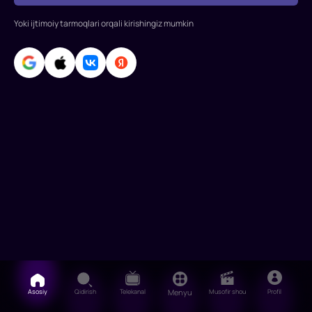
Ross.
Bosh
Yoki ijtimoiy tarmoqlari orqali kirishingiz mumkin
rollarda:
Jennifer
Lourens,
Josh
Xatcherson,
Liam
Xemsvort.
Asosiy
Qidirish
Telekanal
Menyu
Musofir shou
Profil