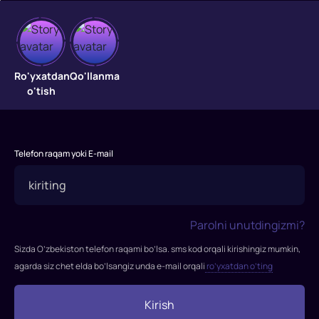
Ro'yxatdan
Qo'llanma
Hayot-
o'tish
mamot
o'yinlari
Telefon raqam yoki E-mail
3
"Hayot-
mamot
o'yinlari
Parolni unutdingizmi?
3"
Sizda O’zbekiston telefon raqami bo’lsa. sms kod orqali kirishingiz mumkin,
filmi
agarda siz chet elda bo’lsangiz unda e-mail orqali
ro’yxatdan o’ting
2014-
yil
Kirish
namoyish