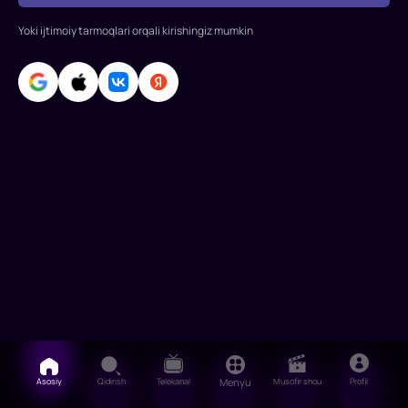
etilgan.
Rejissor:
Yoki ijtimoiy tarmoqlari orqali kirishingiz mumkin
Frensis
Lourens.
Bosh
rollarda:
Jennifer
Lourens,
Josh
Xatcherson,
Liam
Xemsvort,
Asosiy
Qidirish
Telekanal
Menyu
Musofir shou
Profil