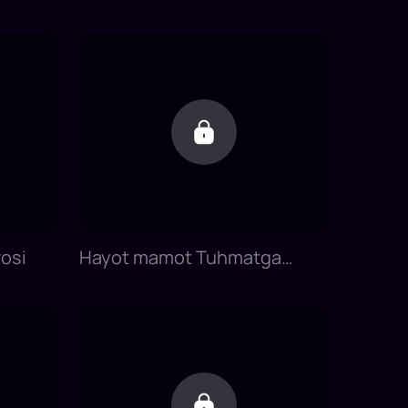
osi
Hayot mamot Tuhmatga
qolgan kelin