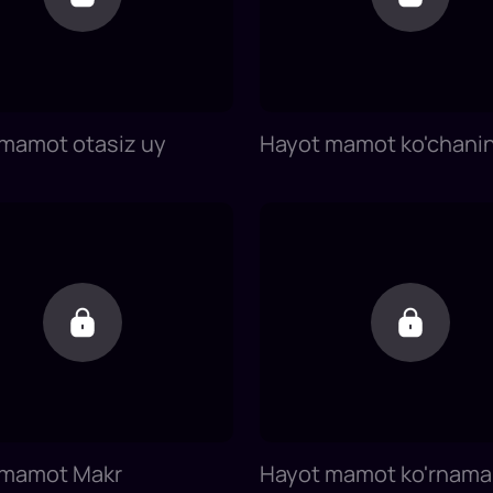
mamot otasiz uy
Hayot mamot ko'chani
bolasi
 mamot Makr
Hayot mamot ko'rnama