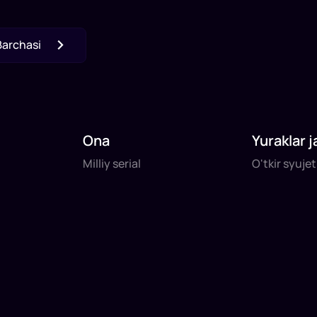
Barchasi
Ona
Yuraklar j
Milliy serial
O'tkir syuje
Milliy serial
O'tkir syuje
daq
daq