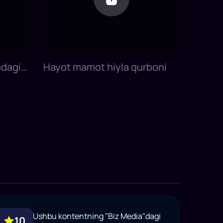
dagi
Hayot mamot hiyla qurboni
Ushbu kontentning "Biz Media"dagi
10