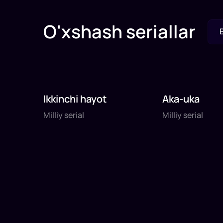
O'xshash seriallar
Ikkinchi hayot
Aka-uka
Milliy serial
Milliy serial
Milliy serial
Milliy serial
daq
daq