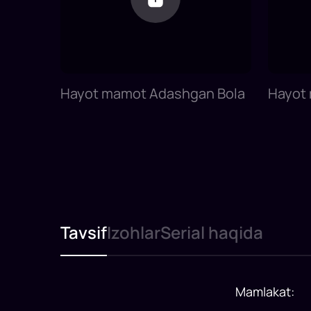
Hayot mamot Adashgan Bola
Hayot 
yoqot
Tavsif
Izohlar
Serial haqida
Mamlakat
: