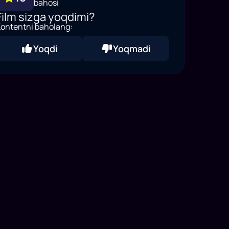
bahosi
Film sizga yoqdimi?
ontentni baholang:
Yoqdi
Yoqmadi