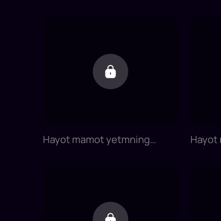
Hayot mamot yetmning
Hayot 
hasrati