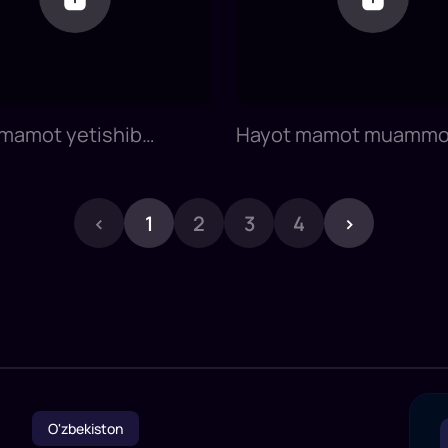
mamot yetishib
Hayot mamot muammo
gan baxtim
yechmlar
‹
1
2
3
4
›
O'zbekiston