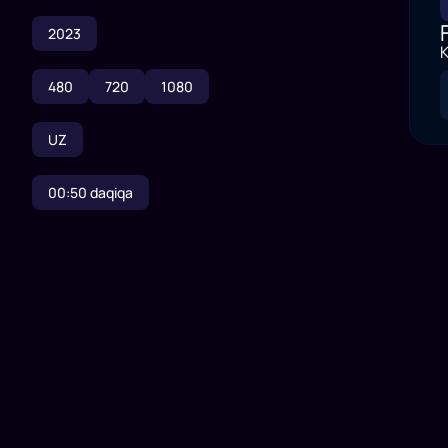
2023
K
480
720
1080
UZ
00:50
daqiqa