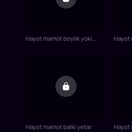
Hayot mamot boylik yoki
Hayot 
muhabbat
Hayot mamot balki yetar
Hayot