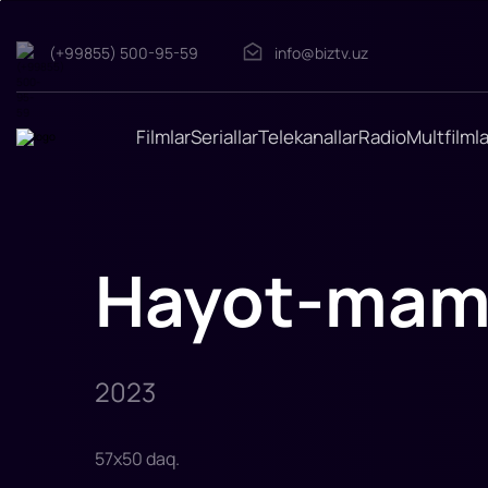
(+99855) 500-95-59
info@biztv.uz
Hayot-
mamot
Hayot-
mamot
Filmlar
Seriallar
Telekanallar
Radio
Multfilmla
Hayot-mam
2023
57
x
50
daq
.