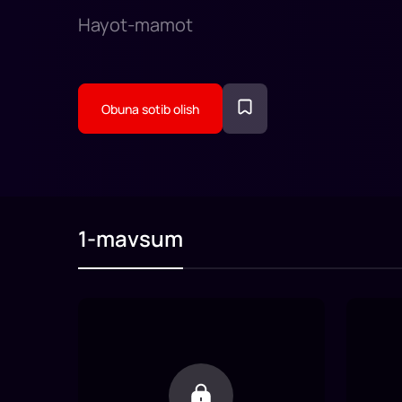
Hayot-mamot
Obuna sotib olish
1-mavsum