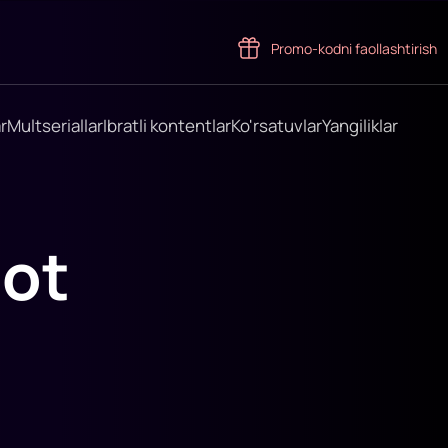
Promo-kodni faollashtirish
r
Multseriallar
Ibratli kontentlar
Ko'rsatuvlar
Yangiliklar
ot