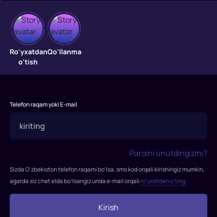
Haydalgan
mehmonlar
Ro'yxatdan
Qo'llanma
o'tish
Haydalgan
mehmonlar
Telefon raqam yoki E-mail
Parolni unutdingizmi?
Sizda O’zbekiston telefon raqami bo’lsa. sms kod orqali kirishingiz mumkin,
agarda siz chet elda bo’lsangiz unda e-mail orqali
ro’yxatdan o’ting
Kirish