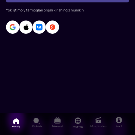
Yoki ijtimoiy tarmoqlari orqali kirishingiz mumkin
Asosiy
Qidirish
Telekanal
Menyu
Musofir shou
Profil