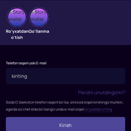
G'urur
G'urur
Ro'yxatdan
Qo'llanma
o'tish
Telefon raqam yoki E-mail
Parolni unutdingizmi?
Sizda O’zbekiston telefon raqami bo’lsa. sms kod orqali kirishingiz mumkin,
agarda siz chet elda bo’lsangiz unda e-mail orqali
ro’yxatdan o’ting
Kirish