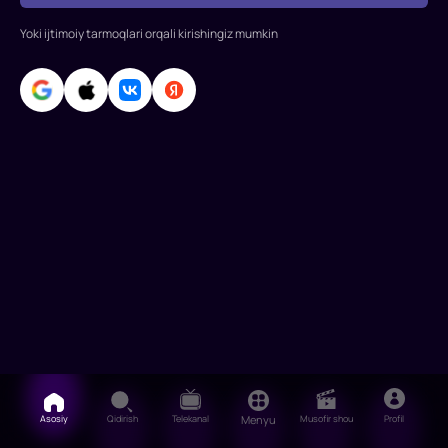
Yoki ijtimoiy tarmoqlari orqali kirishingiz mumkin
Asosiy
Qidirish
Telekanal
Menyu
Musofir shou
Profil