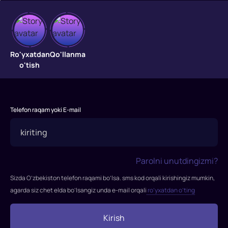
Garovdagi
qiz
Ro'yxatdan
Qo'llanma
o'tish
Yosh
qiz
sayyohlik
Telefon raqam yoki E-mail
bayrami
vaqtida
o‘g‘irlab
ketilgan.
Parolni unutdingizmi?
Uning
otasi
Sizda O’zbekiston telefon raqami bo’lsa. sms kod orqali kirishingiz mumkin,
qizini
agarda siz chet elda bo’lsangiz unda e-mail orqali
ro’yxatdan o’ting
qaytarib
olish
Kirish
va