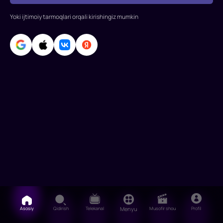
aybdorlarni
Yoki ijtimoiy tarmoqlari orqali kirishingiz mumkin
shaxsan
jazolash
uchun
xavfli
qutqaruv
sarguza
Asosiy
Qidirish
Telekanal
Menyu
Musofir shou
Profil